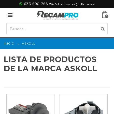
633 690 763
WA Solo consultas (no llamadas)
0
INICIO
→
ASKOLL
LISTA DE PRODUCTOS
DE LA MARCA ASKOLL