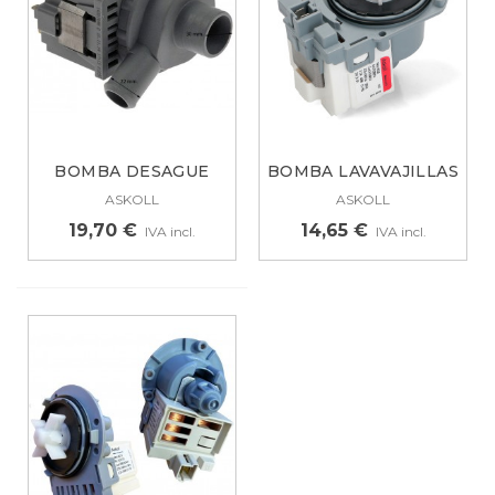
BOMBA DESAGUE
BOMBA LAVAVAJILLAS
LAVADORA ASKOLL...
BAUKNECHT,...
ASKOLL
ASKOLL
19,70 €
14,65 €
IVA incl.
IVA incl.