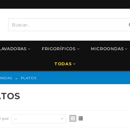
LAVADORAS
FRIGORÍFICOS
MICROONDAS
TODAS
ONDAS
→
PLATOS
ATOS
r por
--