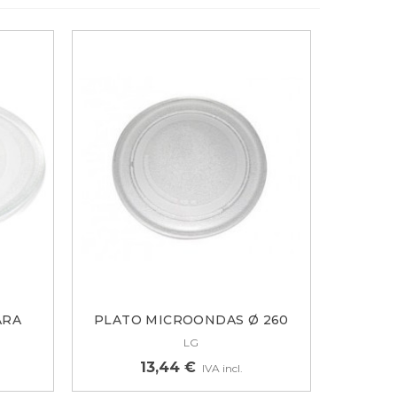
ARA
PLATO MICROONDAS Ø 260
MM. LG...
LG
13,44 €
IVA incl.