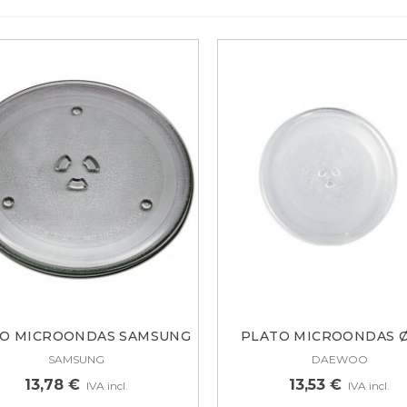
O MICROONDAS SAMSUNG
PLATO MICROONDAS Ø
255MM...
MM....
SAMSUNG
DAEWOO
13,78 €
13,53 €
IVA incl.
IVA incl.