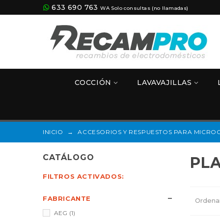
633 690 763
WA Solo consultas (no llamadas)
COCCIÓN
LAVAVAJILLAS
INICIO
→
ACCESORIOS Y RESPUESTOS PARA MICRO
CATÁLOGO
PL
FILTROS ACTIVADOS:
FABRICANTE
Ordena
AEG
(1)