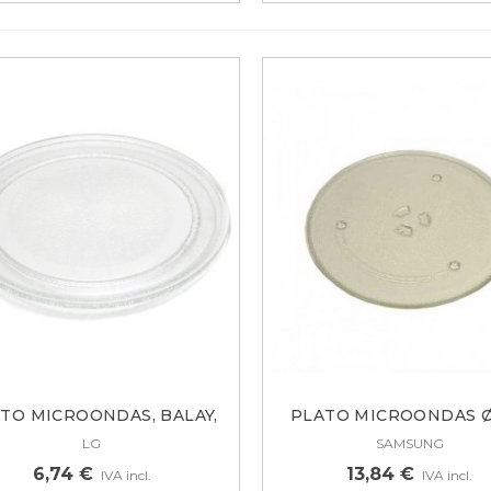
TO MICROONDAS, BALAY,
PLATO MICROONDAS Ø
BOSCH,...
MM....
LG
SAMSUNG
6,74 €
13,84 €
IVA incl.
IVA incl.