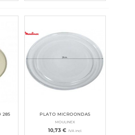
 285
PLATO MICROONDAS
MOULINEX Ø 280...
MOULINEX
10,73 €
IVA incl.