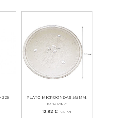
 325
PLATO MICROONDAS 315MM,
ANCLAJE...
PANASONIC
12,92 €
IVA incl.