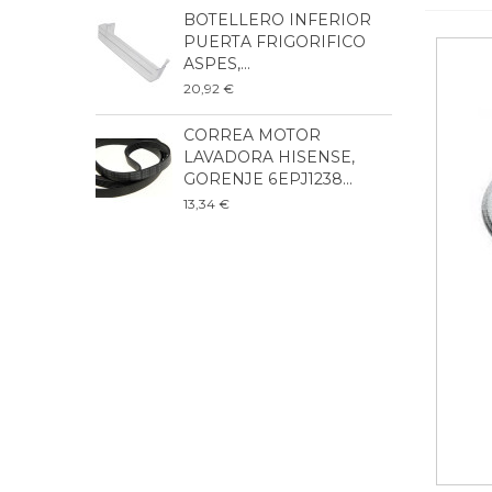
BOTELLERO INFERIOR
B
PUERTA FRIGORIFICO
F
ASPES,...
B
20,92 €
3
CORREA MOTOR
B
LAVADORA HISENSE,
F
GORENJE 6EPJ1238...
A
13,34 €
4