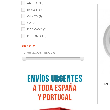
ARISTON
(1)
BOSCH
(1)
CANDY
(1)
CATA
(1)
DAEWOO
(1)
DELONGHI
(1)
ESTANDAR
(2)
PRECIO
FAGOR
(2)
Rango:
3,00€ - 55,00€
LG
(4)
MOULINEX
(1)
PANASONIC
(1)
SAMSUNG
(3)
WHIRLPOOL
(5)
PL