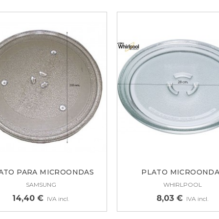
ISAGRA PUERTA
AVADORA TEKA, MIDEA
1899067
,17 €
ATO PARA MICROONDAS
PLATO MICROOND
UERTA COMPLETA
SAMSUNG...
WHIRLPOOL Ø 28..
SAMSUNG
WHIRLPOOL
AVADORA BEKO
860205400
14,40 €
8,03 €
IVA incl.
IVA incl.
3,33 €