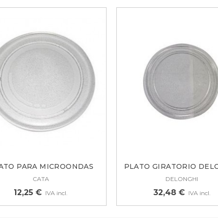
ATO PARA MICROONDAS
PLATO GIRATORIO DEL
CATA,...
245MM
CATA
DELONGHI
12,25 €
32,48 €
IVA incl.
IVA incl.