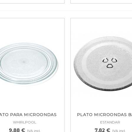
ATO PARA MICROONDAS
PLATO MICROONDAS BA
AEG,...
DAEWOO,...
WHIRLPOOL
ESTANDAR
9,88 €
7,82 €
IVA incl.
IVA incl.