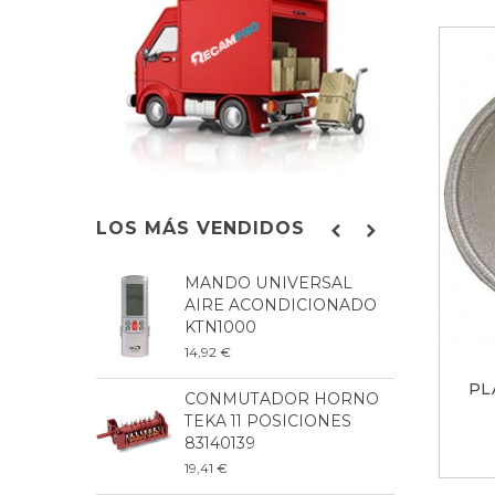
LOS MÁS VENDIDOS
MANDO UNIVERSAL
B
AIRE ACONDICIONADO
L
KTN1000
8
14,92 €
9
PL
CONMUTADOR HORNO
P
TEKA 11 POSICIONES
L
83140139
2
19,41 €
6