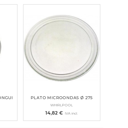
ONGUI
PLATO MICROONDAS Ø 275
MM....
WHIRLPOOL
14,82 €
IVA incl.