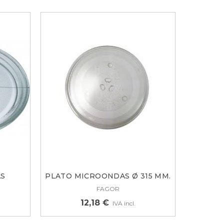
AS
PLATO MICROONDAS Ø 315 MM.
.
FAGOR
FAGOR
12,18 €
IVA incl.