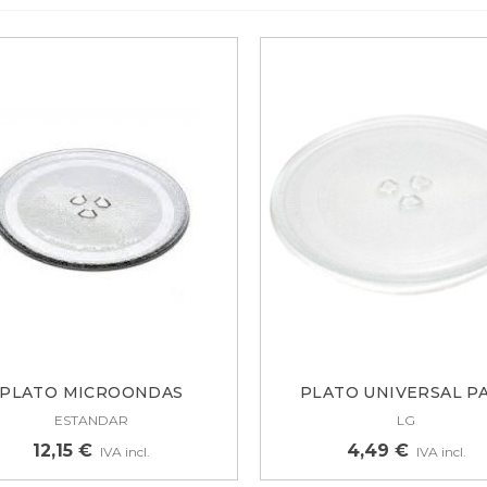
URLETE PUERTA
RIGORIFICO COMBI
AUKNECHT,...
4,38 €
URLETE PUERTA PARA
RIGORÍFICO LG
DX73571119
0,43 €
PLATO MICROONDAS
PLATO UNIVERSAL P
PANASONIC 27CM...
MICROONDAS...
ESTANDAR
LG
12,15 €
4,49 €
IVA incl.
IVA incl.