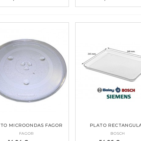
ATO MICROONDAS FAGOR
PLATO RECTANGUL
CMIJ00071
MICROONDAS...
FAGOR
BOSCH