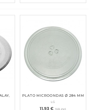
LAY,
PLATO MICROONDAS Ø 284 MM
LG...
LG
11,93 €
IVA incl.