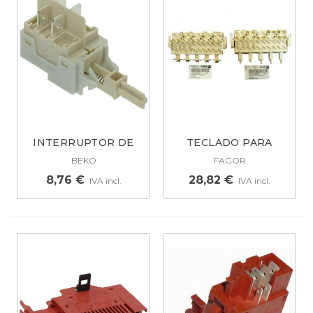
INTERRUPTOR DE
TECLADO PARA
LAVADORA BEKO...
LAVADORA FAGOR,...
BEKO
FAGOR
8,76 €
28,82 €
IVA incl.
IVA incl.