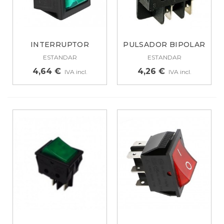
INTERRUPTOR
PULSADOR BIPOLAR
BIPOLAR VERDE 16A
ROJO 16A 4...
ESTANDAR
ESTANDAR
4...
4,64 €
4,26 €
IVA incl.
IVA incl.