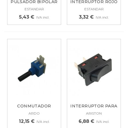
PULSADOR BIPOLAR
INTERRUPTOR ROJO
VERDE 4...
6 CONTACTOS...
ESTANDAR
ESTANDAR
5,43 €
3,32 €
IVA incl.
IVA incl.
CONMUTADOR
INTERRUPTOR PARA
REGULADOR DE
PUERTA...
ARDO
ARISTON
POTENCIA...
12,15 €
6,88 €
IVA incl.
IVA incl.