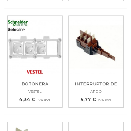
BOTONERA
INTERRUPTOR DE
LAVADORA SCHEIDER
ARDO 6
VESTEL
ARDO
42034795
CONTACTOS,...
4,34 €
5,77 €
IVA incl.
IVA incl.