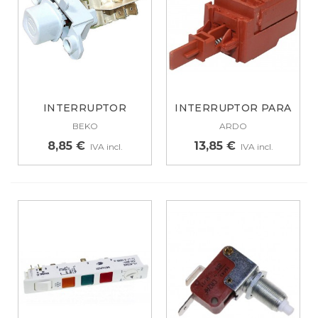
INTERRUPTOR
INTERRUPTOR PARA
ENCENDIDO Y
LAVADORA ARDO...
BEKO
ARDO
APAGADO...
8,85 €
13,85 €
IVA incl.
IVA incl.