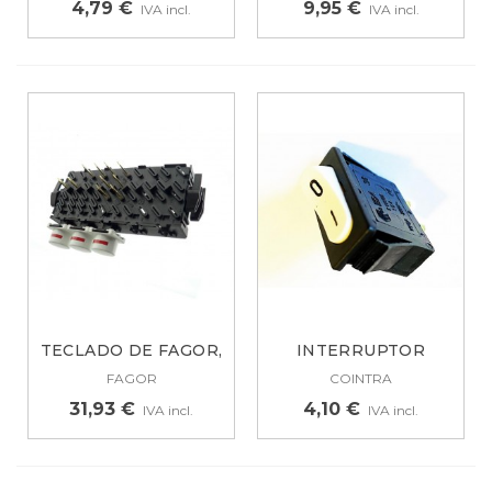
4,79 €
9,95 €
IVA incl.
IVA incl.
TECLADO DE FAGOR,
INTERRUPTOR
10 CONTACTOS,...
UNIPOLAR
FAGOR
COINTRA
LAVADORA...
31,93 €
4,10 €
IVA incl.
IVA incl.