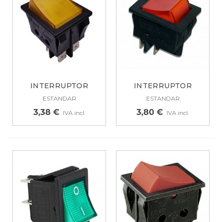
INTERRUPTOR
INTERRUPTOR
BIPOLAR AMARILLO
BIPOLAR 4
ESTANDAR
ESTANDAR
4...
CONTACTOS...
3,38 €
3,80 €
IVA incl.
IVA incl.