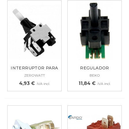
INTERRUPTOR PARA
REGULADOR
LAVADORA...
SELECTOR EJE
ZEROWATT
BEKO
LAVADORA...
4,93 €
11,84 €
IVA incl.
IVA incl.