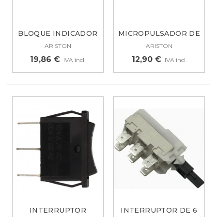
BLOQUE INDICADOR
MICROPULSADOR DE
LUMINOSO PARA...
ENCENDIDO...
ARISTON
ARISTON
19,86 €
12,90 €
IVA incl.
IVA incl.
INTERRUPTOR
INTERRUPTOR DE 6