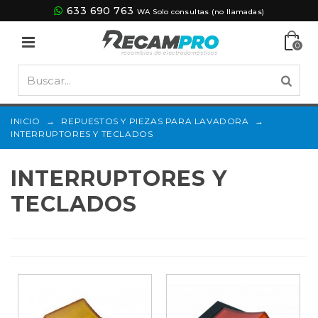
633 690 763
WA Solo consultas (no llamadas)
0
INICIO
→
REPUESTOS Y PIEZAS PARA LAVADORA
→
INTERRUPTORES Y TECLADOS
INTERRUPTORES Y
TECLADOS