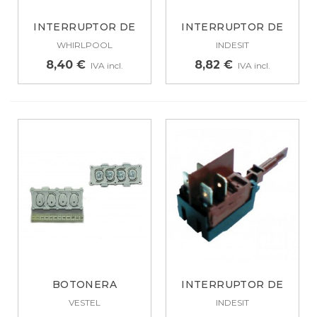
INTERRUPTOR DE
INTERRUPTOR DE
WHIRLPOOL 6...
LAVADO INDESIT,...
WHIRLPOOL
INDESIT
8,40 €
8,82 €
IVA incl.
IVA incl.
BOTONERA
INTERRUPTOR DE
LAVADORA TEKA,
LAVAVAJILLAS...
VESTEL
INDESIT
VESTEL...