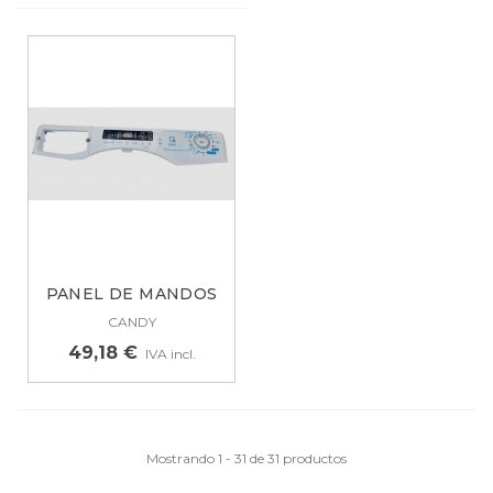
PANEL DE MANDOS
CON SENSOR...
CANDY
49,18 €
IVA incl.
Mostrando 1 - 31 de 31 productos