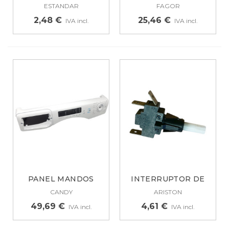
UNIPOLAR MEDIDAS...
TERMILALES...
ESTANDAR
FAGOR
2,48 €
25,46 €
IVA incl.
IVA incl.
PANEL MANDOS
INTERRUPTOR DE
LAVADORA CANDY...
LAVADO PHILCO,...
CANDY
ARISTON
49,69 €
4,61 €
IVA incl.
IVA incl.