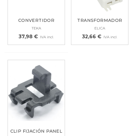
CONVERTIDOR
TRANSFORMADOR
ELECTRÓNICO
DE POTENCIA PARA...
TEKA
ELICA
CAMPANA...
37,98 €
32,66 €
IVA incl.
IVA incl.
CLIP FIJACIÓN PANEL