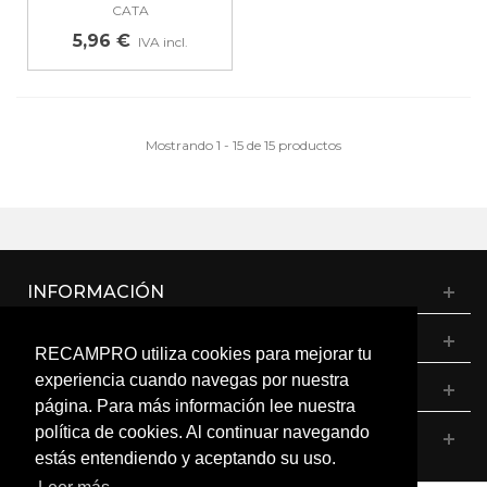
FRONTAL...
CATA
5,96 €
IVA incl.
Mostrando 1 - 15 de 15 productos
INFORMACIÓN
CATÁLOGO
RECAMPRO utiliza cookies para mejorar tu
experiencia cuando navegas por nuestra
MI CUENTA
página. Para más información lee nuestra
política de cookies. Al continuar navegando
CONTÁCTANOS
estás entendiendo y aceptando su uso.