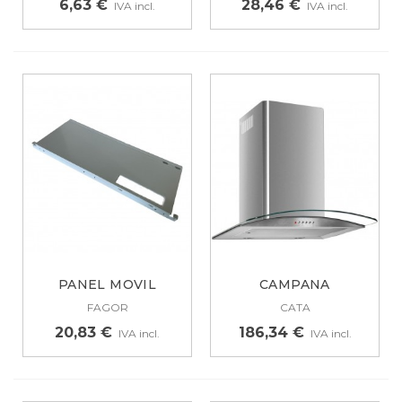
6,63 €
28,46 €
IVA incl.
IVA incl.
PANEL MOVIL
CAMPANA
CAMPANA
EXTRACTORA CATA C-
FAGOR
CATA
EXTRACTORA...
600...
20,83 €
186,34 €
IVA incl.
IVA incl.