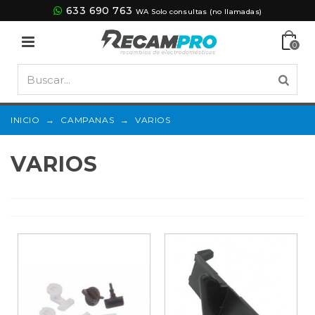
633 690 763
WA Solo consultas (no llamadas)
0
INICIO
→
CAMPANAS
→
VARIOS
VARIOS