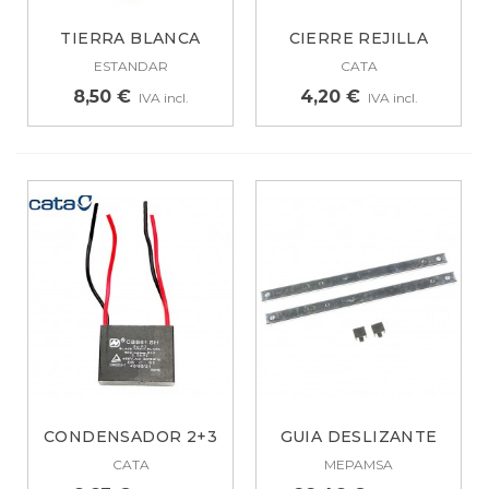
TIERRA BLANCA
CIERRE REJILLA
ECOLOGICA...
CAMPANA...
ESTANDAR
CATA
8,50 €
4,20 €
IVA incl.
IVA incl.
CONDENSADOR 2+3
GUIA DESLIZANTE
MF PARA CAMPANA...
CAMPANA...
CATA
MEPAMSA