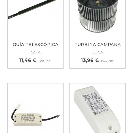
GUÍA TELESCÓPICA
TURBINA CAMPANA
22 CM CAMPANA...
ELICA, BOSCH...
CATA
ELICA
11,46 €
13,96 €
IVA incl.
IVA incl.