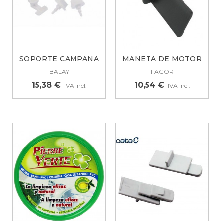
SOPORTE CAMPANA
MANETA DE MOTOR
EXTRACTORA BALAY...
FAGOR KE0001601
BALAY
FAGOR
15,38 €
10,54 €
IVA incl.
IVA incl.