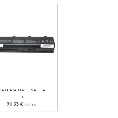
BATERIA ORDENADOR
PORTATIL HP/...
HP
70,33 €
IVA incl.