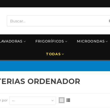
LAVADORAS
FRIGORÍFICOS
MICROONDAS
TODAS
TERIAS ORDENADOR
r por
--