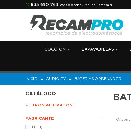
633 690 763
WA Solo consultas (no llamadas)
COCCIÓN
LAVAVAJILLAS
INICIO
→
AUDIO-TV
→
BATERIAS ORDENADOR
CATÁLOGO
BA
FILTROS ACTIVADOS:
FABRICANTE
Ordena
HP
(1)