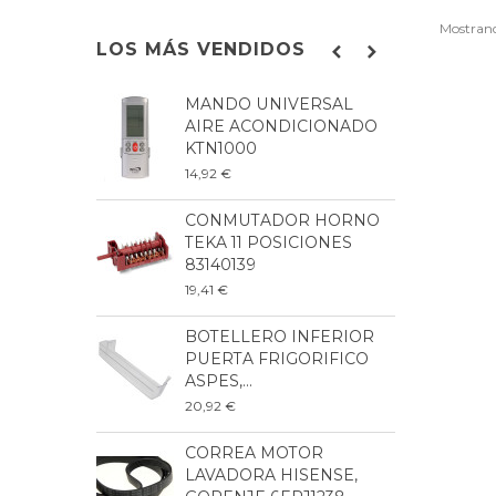
Mostrando
LOS MÁS VENDIDOS
MANDO UNIVERSAL
B
AIRE ACONDICIONADO
L
KTN1000
8
14,92 €
9
CONMUTADOR HORNO
P
TEKA 11 POSICIONES
L
83140139
2
19,41 €
6
BOTELLERO INFERIOR
B
PUERTA FRIGORIFICO
F
ASPES,...
B
20,92 €
3
CORREA MOTOR
B
LAVADORA HISENSE,
F