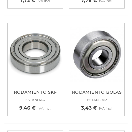
7,72 €
7,76 €
IVA incl.
IVA incl.
RODAMIENTO SKF
RODAMIENTO BOLAS
6207 ZZ,...
608ZZ
ESTANDAR
ESTANDAR
9,46 €
3,43 €
IVA incl.
IVA incl.