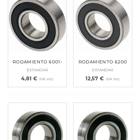
RODAMIENTO 6001-
RODAMIENTO 6200
2RS 13AG024
2RS
ESTANDAR
ESTANDAR
4,81 €
12,57 €
IVA incl.
IVA incl.