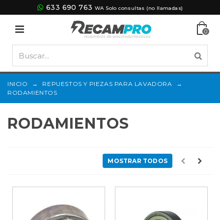
633 690 763
WA Solo consultas (no llamadas)
0
INICIO
→
REPUESTOS Y PIEZAS PARA LAVADORA
→
RODAMIENTOS
RODAMIENTOS
MOSTRAR TODOS