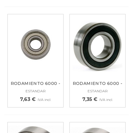
RODAMIENTO 6000 -
RODAMIENTO 6000 -
ZZ YY57X0611
2RS 13AG022
ESTANDAR
ESTANDAR
7,63 €
7,35 €
IVA incl.
IVA incl.