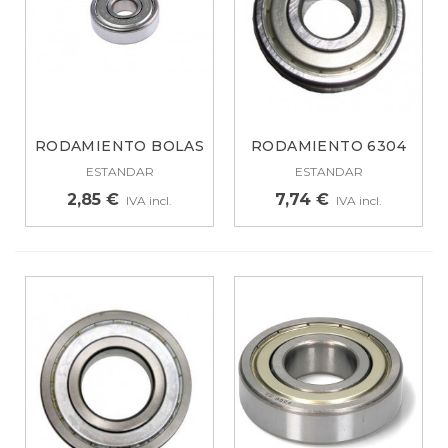
RODAMIENTO BOLAS
RODAMIENTO 6304
629ZZ
ZZ 481252028005
ESTANDAR
ESTANDAR
2,85 €
7,74 €
IVA incl.
IVA incl.