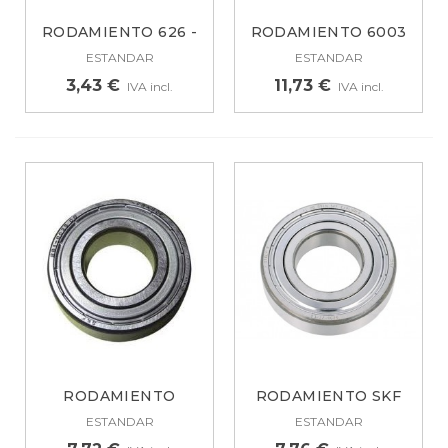
RODAMIENTO 626 -
RODAMIENTO 6003
ZZ 626ZZ
2RS
ESTANDAR
ESTANDAR
3,43 €
11,73 €
IVA incl.
IVA incl.
RODAMIENTO
RODAMIENTO SKF
ORIGINAL SKF 6205
6206ZZ, ORIGINAL....
ESTANDAR
ESTANDAR
ZZ,...