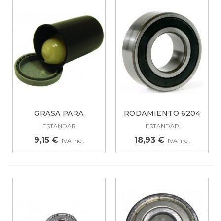
GRASA PARA
RODAMIENTO 6204
RODAMIENTOS
2RS SKF...
ESTANDAR
ESTANDAR
UNIVERSAL...
9,15 €
18,93 €
IVA incl.
IVA incl.