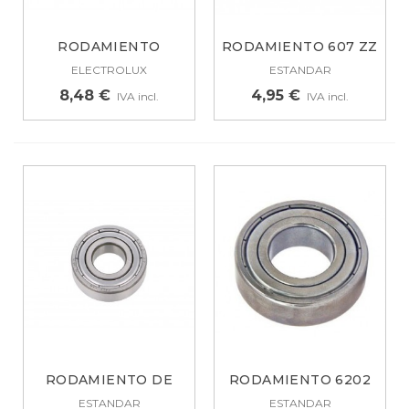
RODAMIENTO
RODAMIENTO 607 ZZ
DERECHO
MEDIDAS 7,00...
ELECTROLUX
ESTANDAR
LAVADORA...
8,48 €
4,95 €
IVA incl.
IVA incl.
RODAMIENTO DE
RODAMIENTO 6202
BOLAS ORIG. SKF...
ZZ, 15X35X11 6202ZZ
ESTANDAR
ESTANDAR