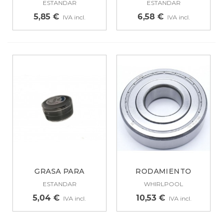
ESTANDAR
ESTANDAR
5,85 €
6,58 €
IVA incl.
IVA incl.
GRASA PARA
RODAMIENTO
RODAMIENTOS
ORIGINAL
ESTANDAR
WHIRLPOOL
UNIVERSAL...
WHIRLPOOL...
5,04 €
10,53 €
IVA incl.
IVA incl.