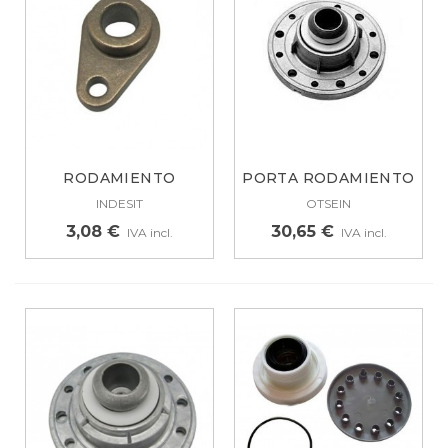
RODAMIENTO
PORTA RODAMIENTO
SECADORA INDESIT...
DERECHO OTSEIN,...
INDESIT
OTSEIN
3,08 €
30,65 €
IVA incl.
IVA incl.