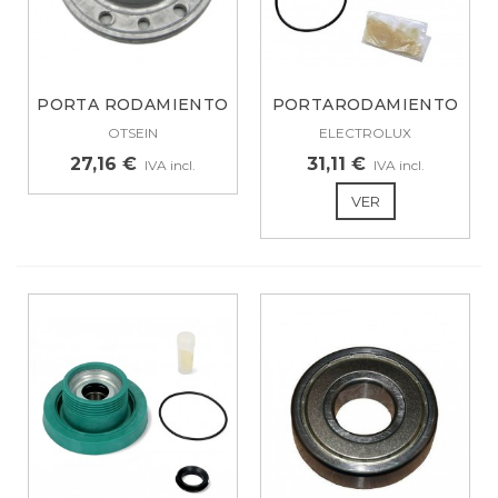
PORTA RODAMIENTO
PORTARODAMIENTO
DERECHO OTSEIN,...
IZQUIERDO...
OTSEIN
ELECTROLUX
27,16 €
31,11 €
IVA incl.
IVA incl.
VER