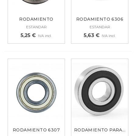
RODAMIENTO
RODAMIENTO 6306
LAVADORAS 6305ZZ
ZZ L19A005A8
ESTANDAR
ESTANDAR
5,25 €
5,63 €
IVA incl.
IVA incl.
RODAMIENTO 6307
RODAMIENTO PARA...
ZZ 481252028084