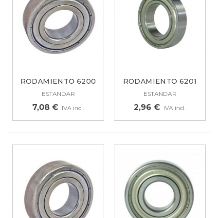
RODAMIENTO 6200
RODAMIENTO 6201
ZZ 6200ZZ
ZZ 12X32X10...
ESTANDAR
ESTANDAR
7,08 €
2,96 €
IVA incl.
IVA incl.