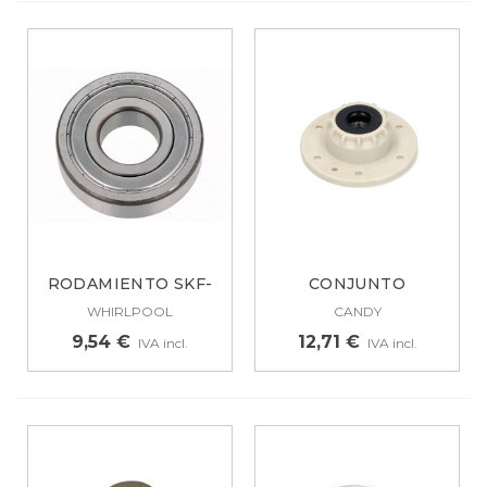
RODAMIENTO SKF-
CONJUNTO
6305ZZ 481252028143
RODAMIENTO
WHIRLPOOL
CANDY
LAVADORA...
9,54 €
12,71 €
IVA incl.
IVA incl.