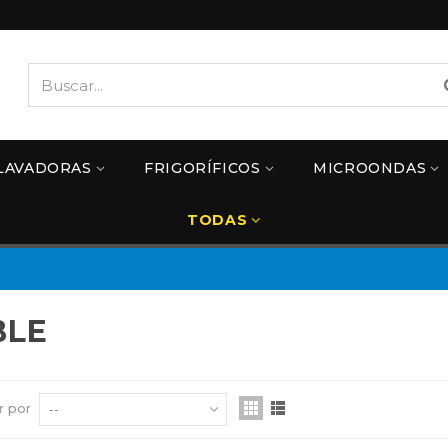
LAVADORAS
FRIGORÍFICOS
MICROONDAS
TODAS
BLE
r por
--