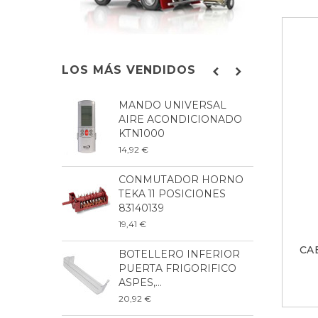
LOS MÁS VENDIDOS
MANDO UNIVERSAL
B
AIRE ACONDICIONADO
L
KTN1000
8
14,92 €
9
CONMUTADOR HORNO
P
TEKA 11 POSICIONES
L
83140139
2
19,41 €
6
CA
BOTELLERO INFERIOR
B
PUERTA FRIGORIFICO
F
ASPES,...
B
20,92 €
3