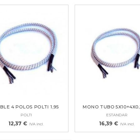
BLE 4 POLOS POLTI 1,95
MONO TUBO 5X10+4X0,
METROS...
(SE...
POLTI
ESTANDAR
12,37 €
16,39 €
IVA incl.
IVA incl.