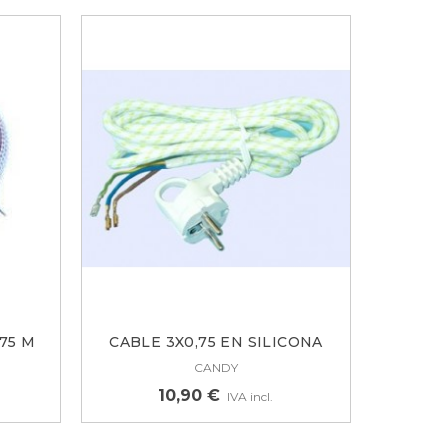
75 M
CABLE 3X0,75 EN SILICONA
SCHUKO...
CANDY
10,90 €
IVA incl.