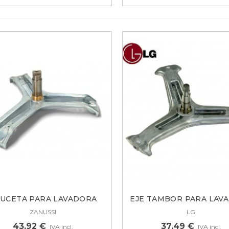
UCETA PARA LAVADORA
EJE TAMBOR PARA LAV
ZANUSSI...
LG....
ZANUSSI
LG
43,92 €
37,49 €
IVA incl.
IVA incl.