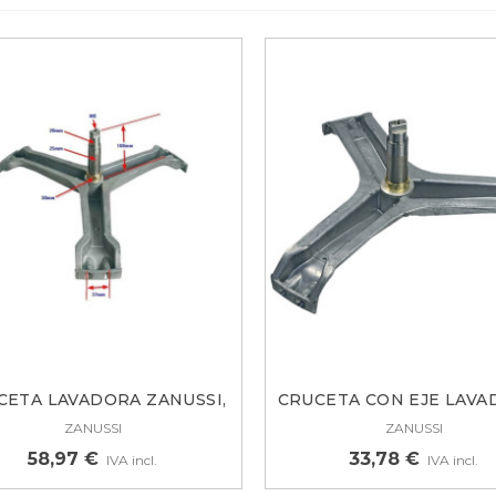
UERTA COMPLETA
AVADORA BEKO
860205400
3,33 €
URLETE PUERTA
RIGORIFICO COMBI
AUKNECHT,...
4,38 €
CETA LAVADORA ZANUSSI,
CRUCETA CON EJE LAVAD
AEG,...
ZANUSSI
ZANUSSI
58,97 €
33,78 €
IVA incl.
IVA incl.