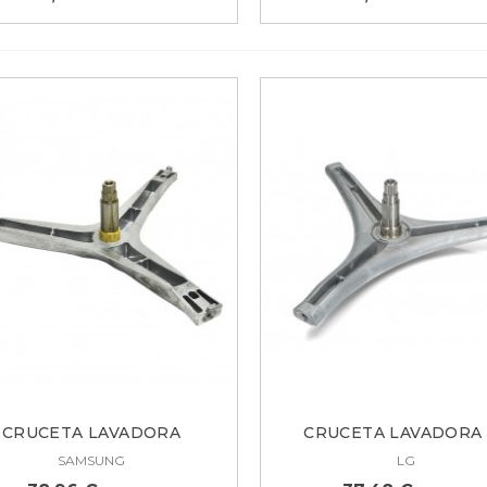
CRUCETA LAVADORA
CRUCETA LAVADORA
SAMSUNG...
MHW34308901
SAMSUNG
LG