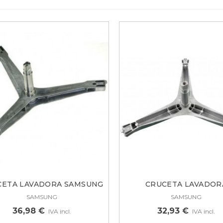
CETA LAVADORA SAMSUNG
CRUCETA LAVADOR
WF0702N...
SAMSUNG,...
SAMSUNG
SAMSUNG
36,98 €
32,93 €
IVA incl.
IVA incl.