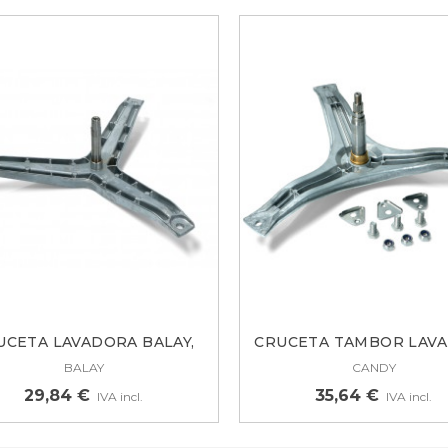
UCETA LAVADORA BALAY,
CRUCETA TAMBOR LAV
CROLLS...
CANDY...
BALAY
CANDY
29,84 €
35,64 €
IVA incl.
IVA incl.