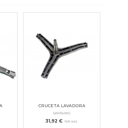
A
CRUCETA LAVADORA
SAMSUNG...
SAMSUNG
31,92 €
IVA incl.