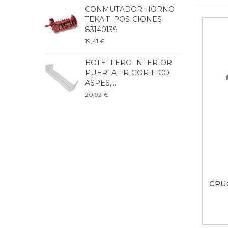
CONMUTADOR HORNO
P
TEKA 11 POSICIONES
L
83140139
2
19,41 €
6
BOTELLERO INFERIOR
B
PUERTA FRIGORIFICO
F
ASPES,...
B
20,92 €
3
CRU