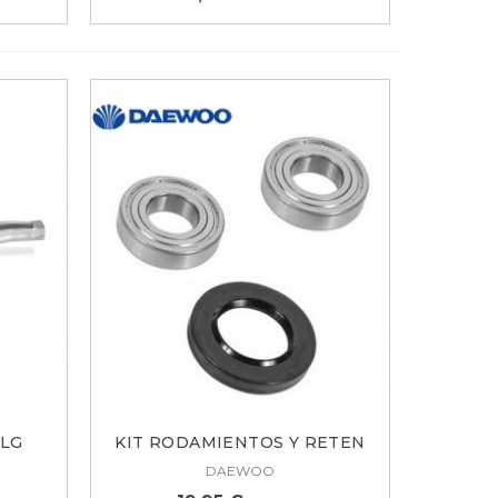
 LG
KIT RODAMIENTOS Y RETEN
LAVADORA...
DAEWOO