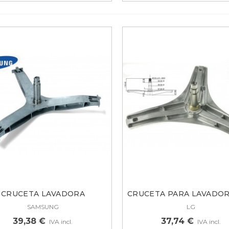
CRUCETA LAVADORA
CRUCETA PARA LAVADORA 
SAMSUNG...
SAMSUNG
LG
39,38 €
37,74 €
IVA incl.
IVA incl.