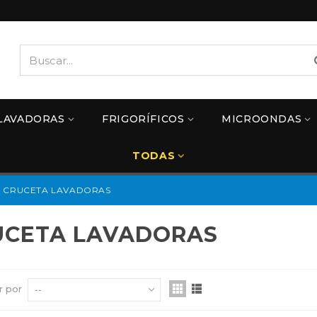
LAVADORAS
FRIGORÍFICOS
MICROONDAS
TODAS
CRUCETA LAVADORAS
UCETA LAVADORAS
r por
--