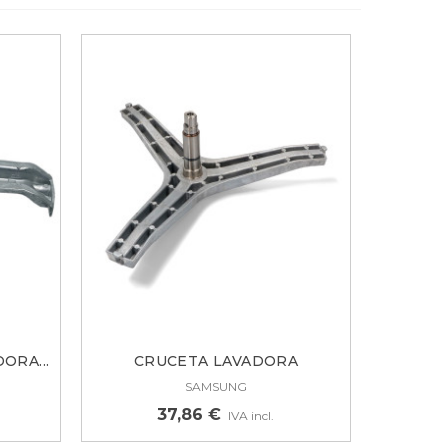
ORA...
CRUCETA LAVADORA
SAMSUNG...
SAMSUNG
37,86 €
IVA incl.