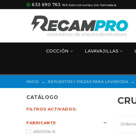
633 690 763
WA Solo consultas (no llamadas)
COCCIÓN
LAVAVAJILLAS
INICIO
→
REPUESTOS Y PIEZAS PARA LAVADORA
→
CATÁLOGO
CR
FILTROS ACTIVADOS:
FABRICANTE
Ordena
ARISTON
(1)