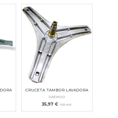
ADORA
CRUCETA TAMBOR LAVADORA
DAEWOO...
DAEWOO
35,97 €
IVA incl.