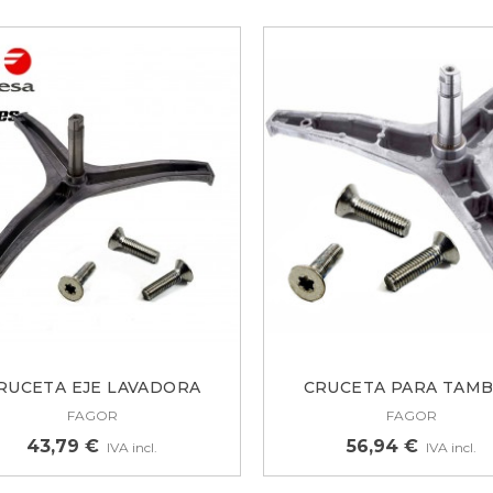
ORREA MOTOR
AVADORA HISENSE,
ORENJE 6EPJ1238...
3,34 €
RUCETA EJE LAVADORA
CRUCETA PARA TAM
ISAGRA PUERTA
FAGOR,...
LAVADORA...
FAGOR
FAGOR
AVADORA TEKA, MIDEA
1899067
43,79 €
56,94 €
IVA incl.
IVA incl.
,17 €