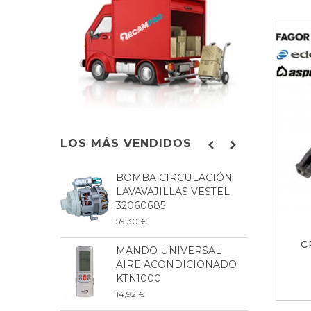
LOS MÁS VENDIDOS
BOMBA CIRCULACIÓN
C
LAVAVAJILLAS VESTEL
L
32060685
G
59,30 €
1
C
MANDO UNIVERSAL
B
AIRE ACONDICIONADO
L
KTN1000
8
14,92 €
9