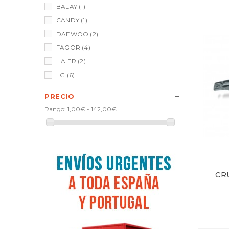
BALAY
(1)
CANDY
(1)
DAEWOO
(2)
FAGOR
(4)
HAIER
(2)
LG
(6)
MIDEA
(2)
PRECIO
SAMSUNG
(12)
Rango:
1,00€ - 142,00€
ZANUSSI
(3)
CR