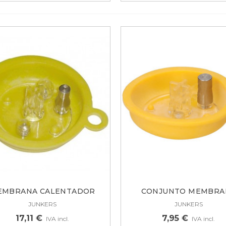
EMBRANA CALENTADOR
CONJUNTO MEMBRA
JUNKERS W400...
CALENTADOR...
JUNKERS
JUNKERS
17,11 €
7,95 €
IVA incl.
IVA incl.