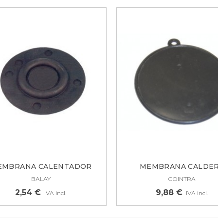
EMBRANA CALENTADOR
MEMBRANA CALDE
BALAY,...
COINTRA,...
BALAY
COINTRA
2,54 €
9,88 €
IVA incl.
IVA incl.