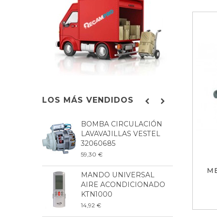
LOS MÁS VENDIDOS
BOMBA CIRCULACIÓN
C
LAVAVAJILLAS VESTEL
L
32060685
G
59,30 €
1
M
MANDO UNIVERSAL
B
AIRE ACONDICIONADO
L
KTN1000
8
14,92 €
9