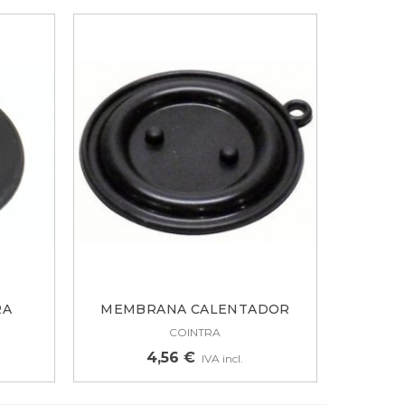
RA
MEMBRANA CALENTADOR
COINTRA, M5,...
COINTRA
4,56 €
IVA incl.