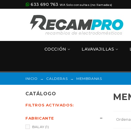
633 690 763
WA Solo consultas (no llamadas)
COCCIÓN
LAVAVAJILLAS
INICIO
→
CALDERAS
→
MEMBRANAS
CATÁLOGO
ME
FILTROS ACTIVADOS:
FABRICANTE
Ordena
BALAY
(1)