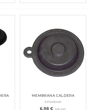
DERA
MEMBRANA CALDERA
CHAFFOTEAUX...
ESTANDAR
6,98 €
IVA incl.