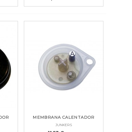
DOR
MEMBRANA CALENTADOR
JUNKERS Ø 51...
JUNKERS