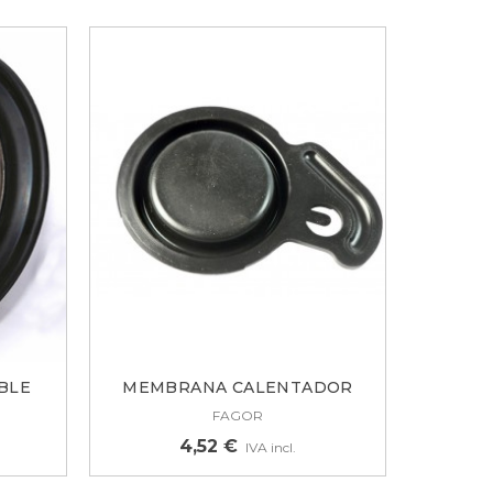
BLE
MEMBRANA CALENTADOR
FAGOR...
FAGOR
4,52 €
IVA incl.