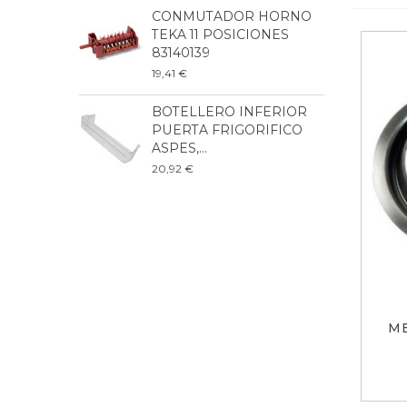
CONMUTADOR HORNO
P
TEKA 11 POSICIONES
L
83140139
2
19,41 €
6
BOTELLERO INFERIOR
B
PUERTA FRIGORIFICO
F
ASPES,...
B
20,92 €
3
M