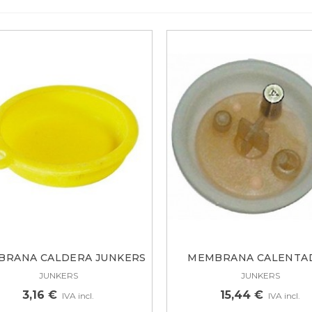
BRANA CALDERA JUNKERS
MEMBRANA CALENTA
5...
JUNKERS,...
JUNKERS
JUNKERS
3,16 €
15,44 €
IVA incl.
IVA incl.