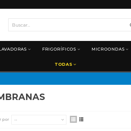
LAVADORAS
FRIGORÍFICOS
MICROONDAS
TODAS
MBRANAS
r por
--