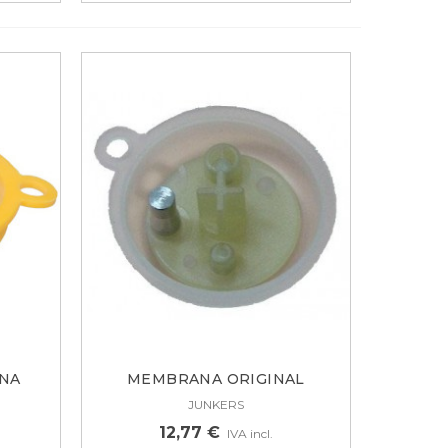
NA
MEMBRANA ORIGINAL
CALDERA...
JUNKERS
12,77 €
IVA incl.