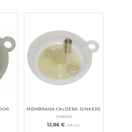
DOR
MEMBRANA CALDERA JUNKERS
TIPO...
JUNKERS
12,86 €
IVA incl.