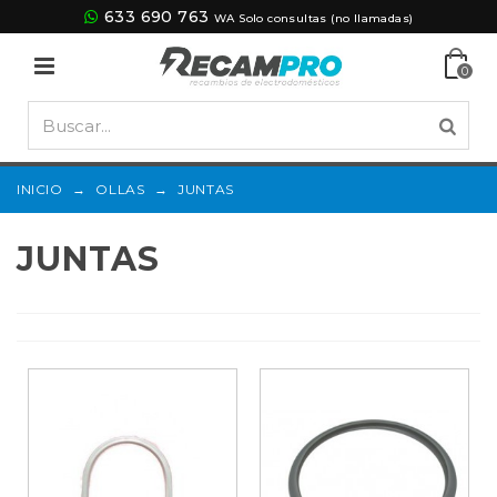
633 690 763
WA Solo consultas (no llamadas)
0
INICIO
→
OLLAS
→
JUNTAS
JUNTAS