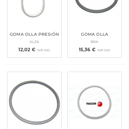
GOMA OLLA PRESIÓN
GOMA OLLA
SUPERRAPIDA...
ORIGINAL BRA
ALZA
BRA
VITESSE,...
12,02 €
15,36 €
IVA incl.
IVA incl.