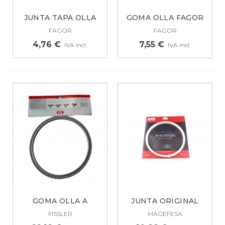
JUNTA TAPA OLLA
GOMA OLLA FAGOR
FAGOR...
RAPID XPRESS 25...
FAGOR
FAGOR
4,76 €
7,55 €
IVA incl.
IVA incl.
GOMA OLLA A
JUNTA ORIGINAL
PRESIÓN FISSLER...
OLLA MAGEFESA...
FISSLER
MAGEFESA