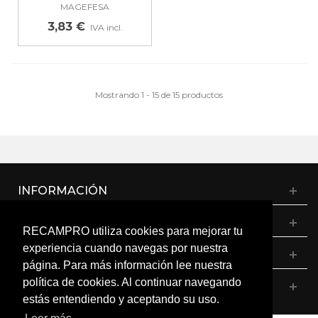
PARA OLLA...
MAGEFESA
3,83 €
IVA incl.
Mostrando 1 - 15 de 15 productos
INFORMACIÓN
CATÁLOGO
RECAMPRO utiliza cookies para mejorar tu
experiencia cuando navegas por nuestra
MI CUENTA
página. Para más información lee nuestra
política de cookies. Al continuar navegando
CONTÁCTANOS
estás entendiendo y aceptando su uso.