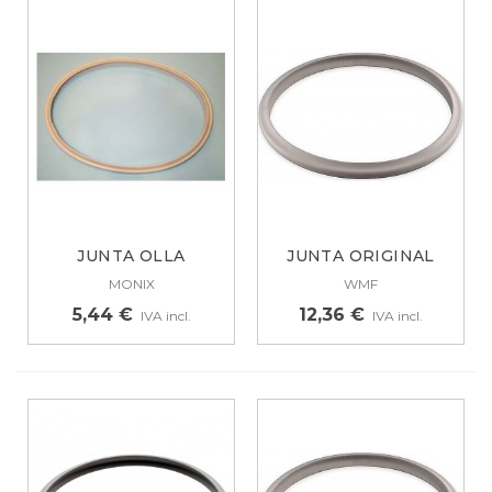
JUNTA OLLA
JUNTA ORIGINAL
SUPERRAPIDA
PARA OLLA RÁPIDA...
MONIX
WMF
MONIX....
5,44 €
12,36 €
IVA incl.
IVA incl.