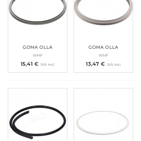
GOMA OLLA
GOMA OLLA
ORIGINAL RÁPIDA
ORIGINAL RÁPIDA
WMF
WMF
WMF...
WMF...
15,41 €
13,47 €
IVA incl.
IVA incl.