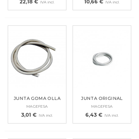
22,18 €
10,66 €
IVA incl.
IVA incl.
JUNTA GOMA OLLA
JUNTA ORIGINAL
MAGEFESA 900MM...
PARA OLLA...
MAGEFESA
MAGEFESA
3,01 €
6,43 €
IVA incl.
IVA incl.