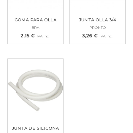
GOMA PARA OLLA
JUNTA OLLA 3/4
ORIGINAL BRA 8,...
LITROS PRONTO...
BRA
PRONTO
2,15 €
3,26 €
IVA incl.
IVA incl.
JUNTA DE SILICONA