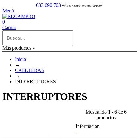
633 690 763
WA Solo consultas (no llamadas)
Menú
0
Carrito
Más productos »
Inicio
→
CAFETERAS
→
INTERRUPTORES
INTERRUPTORES
Mostrando 1 - 6 de 6
productos
Información