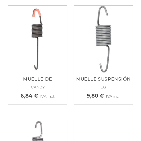
MUELLE DE
MUELLE SUSPENSIÓN
SUSPENSIÓN
CUBA LAVADORA...
CANDY
LG
TAMBOR...
6,84 €
9,80 €
IVA incl.
IVA incl.