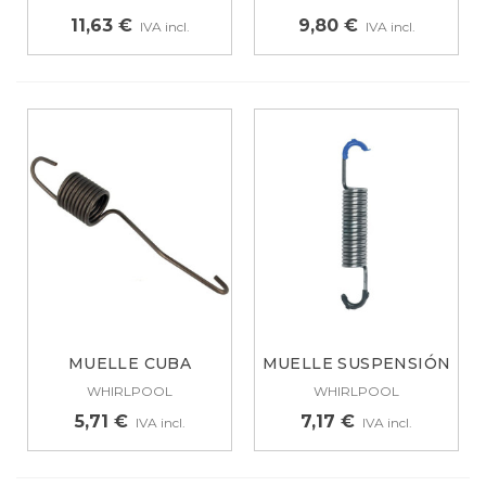
11,63 €
9,80 €
IVA incl.
IVA incl.
MUELLE CUBA
MUELLE SUSPENSIÓN
LAVADORA
LAVADORA...
WHIRLPOOL
WHIRLPOOL
WHIRLPOOL,...
5,71 €
7,17 €
IVA incl.
IVA incl.