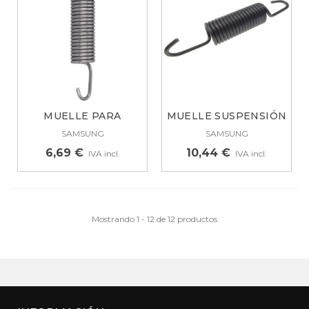
MUELLE PARA
MUELLE SUSPENSIÓN
LAVADORA
CUBA LAVADORA...
SAMSUNG
SAMSUNG
SAMSUNG...
6,69 €
10,44 €
IVA incl.
IVA incl.
Mostrando 1 - 12 de 12 productos