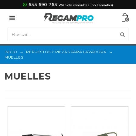
633 690 763
WA Solo consultas (no llamadas)
0
INICIO
→
REPUESTOS Y PIEZAS PARA LAVADORA
→
MUELLES
MUELLES