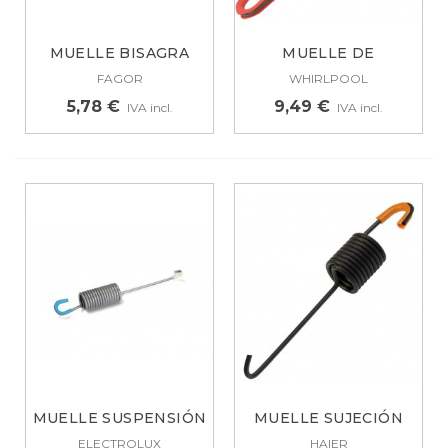
MUELLE BISAGRA
MUELLE DE
LAVAVAJILLAS...
SUSPENSIÓN
FAGOR
WHIRLPOOL
LAVADORA...
5,78 €
9,49 €
IVA incl.
IVA incl.
MUELLE SUSPENSIÓN
MUELLE SUJECIÓN
TAMBOR...
CUBA LAVADORA...
ELECTROLUX
HAIER