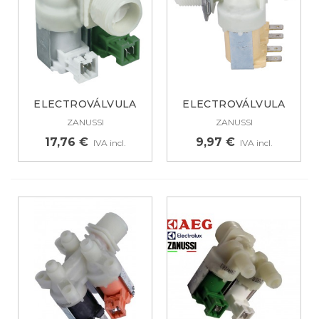
ELECTROVÁLVULA
ELECTROVÁLVULA
PARA LAVADORA...
PARA LAVADORA...
ZANUSSI
ZANUSSI
17,76 €
9,97 €
IVA incl.
IVA incl.