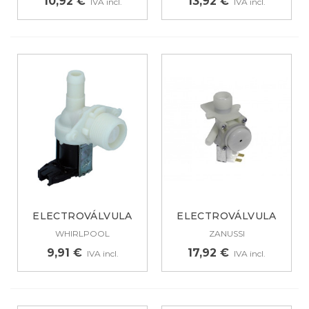
10,92 €
13,92 €
IVA incl.
IVA incl.
ELECTROVÁLVULA
ELECTROVÁLVULA
PARA LAVADORA 1...
PARA LAVADORA...
WHIRLPOOL
ZANUSSI
9,91 €
17,92 €
IVA incl.
IVA incl.