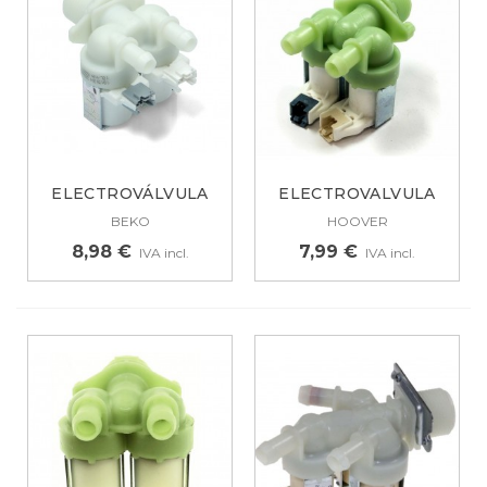
ELECTROVÁLVULA
ELECTROVALVULA
PARA LAVADORA...
LAVADORA CANDY,...
BEKO
HOOVER
8,98 €
7,99 €
IVA incl.
IVA incl.