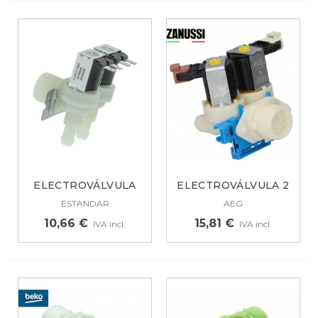
ELECTROVÁLVULA
ELECTROVÁLVULA 2
UNIVERSAL PARA...
VÍAS PARA...
ESTANDAR
AEG
10,66 €
15,81 €
IVA incl.
IVA incl.