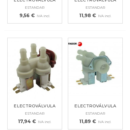
ELECTROVÁLVULA
ELECTROVÁLVULA
PARA LAVADORA...
UNIVERSAL PARA...
ESTANDAR
ESTANDAR
9,56 €
11,98 €
IVA incl.
IVA incl.
ELECTROVÁLVULA
ELECTROVÁLVULA
UNIVERSAL PARA...
UNIVERSAL PARA...
ESTANDAR
ESTANDAR
17,94 €
11,89 €
IVA incl.
IVA incl.