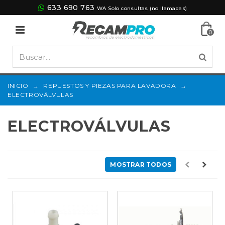
633 690 763
WA Solo consultas (no llamadas)
0
INICIO
→
REPUESTOS Y PIEZAS PARA LAVADORA
→
ELECTROVÁLVULAS
ELECTROVÁLVULAS
MOSTRAR TODOS