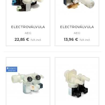
ELECTROVÁLVULA
ELECTROVÁLVULA
PARA LAVADORA...
PARA LAVADORA
AEG
AEG
AEG...
22,85 €
13,96 €
IVA incl.
IVA incl.