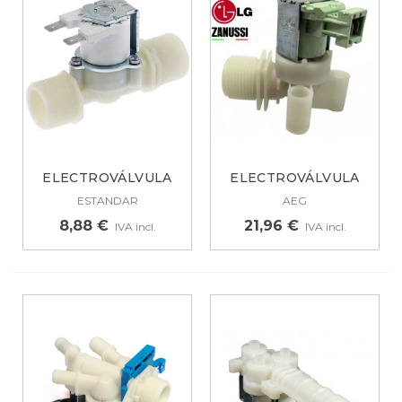
ELECTROVÁLVULA
ELECTROVÁLVULA
UNIVERSAL PARA...
PARA LAVADORA...
ESTANDAR
AEG
8,88 €
21,96 €
IVA incl.
IVA incl.