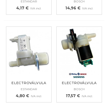
ESTANDAR
BOSCH
4,17 €
14,96 €
IVA incl.
IVA incl.
ELECTROVÁLVULA
ELECTROVÁLVULA
PARA LAVADORA...
LAVADORA BALAY,...
ESTANDAR
BOSCH
4,80 €
17,57 €
IVA incl.
IVA incl.