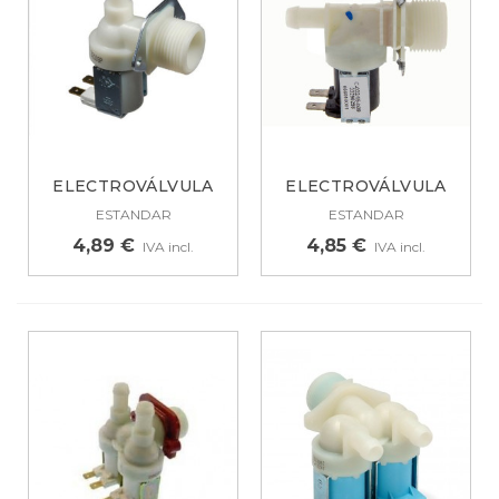
ELECTROVÁLVULA
ELECTROVÁLVULA
PARA LAVADORA...
UNIVERSAL 1 VIA...
ESTANDAR
ESTANDAR
4,89 €
4,85 €
IVA incl.
IVA incl.