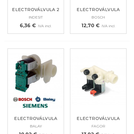
ELECTROVÁLVULA 2
ELECTROVÁLVULA
VIAS PARA...
PARA LAVADORA...
INDESIT
BOSCH
6,36 €
12,70 €
IVA incl.
IVA incl.
ELECTROVÁLVULA
ELECTROVÁLVULA
PARA LAVADORA 2...
LAVADORA FAGOR...
BALAY
FAGOR