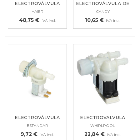
ELECTROVÁLVULA
ELECTROVÁLVULA DE
LAVADORA HAIER 2...
2 VÍAS...
HAIER
CANDY
48,75 €
10,65 €
IVA incl.
IVA incl.
ELECTROVÁLVULA
ELECTROVALVULA
UNIVERSAL...
LAVADORA...
ESTANDAR
WHIRLPOOL
9,72 €
22,84 €
IVA incl.
IVA incl.