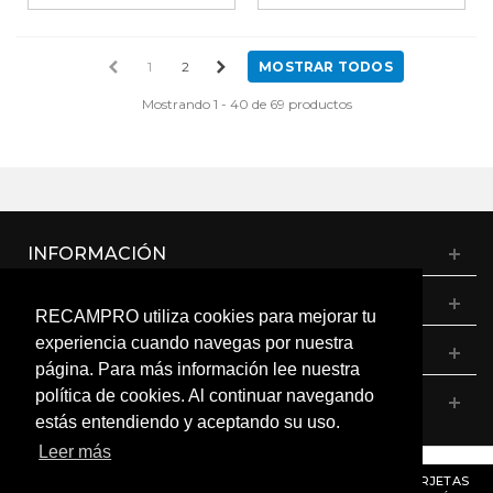
1
2
MOSTRAR TODOS
Mostrando 1 - 40 de 69 productos
INFORMACIÓN
CATÁLOGO
RECAMPRO utiliza cookies para mejorar tu
experiencia cuando navegas por nuestra
MI CUENTA
página. Para más información lee nuestra
política de cookies. Al continuar navegando
CONTÁCTANOS
estás entendiendo y aceptando su uso.
Leer más
© RECAMPRO. Todos los derechos reservados.
AVISO
: RECORDAMOS QUE MÓDULOS, PROGRAMADORES Y TARJETAS