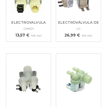
ELECTROVALVULA
ELECTROVÁLVULA DE
LAVADORA CANDY,...
3 VÍAS...
CANDY
LG
13,57 €
26,99 €
IVA incl.
IVA incl.