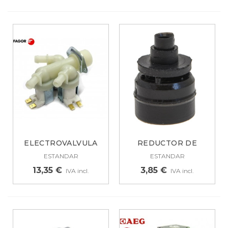
ELECTROVALVULA
REDUCTOR DE
PARA LAVADORA...
SALIDA DE...
ESTANDAR
ESTANDAR
13,35 €
3,85 €
IVA incl.
IVA incl.