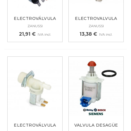
ELECTROVÁLVULA
ELECTROVALVULA
LAVADORA 3 VÍAS...
PARA LAVADORA...
ZANUSSI
ZANUSSI
21,91 €
13,38 €
IVA incl.
IVA incl.
ELECTROVÁLVULA
VALVULA DESAGÜE
UNIVERSAL...
LAVAVAJILLAS...