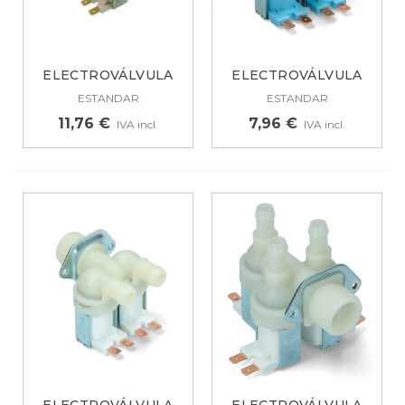
ELECTROVÁLVULA
ELECTROVÁLVULA
UNIVERSAL PARA...
PARA LAVADORA 2...
ESTANDAR
ESTANDAR
11,76 €
7,96 €
IVA incl.
IVA incl.