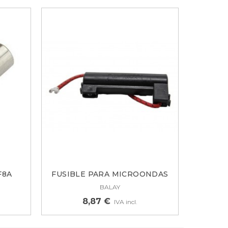
F8A
FUSIBLE PARA MICROONDAS
BALAY...
BALAY
8,87 €
IVA incl.