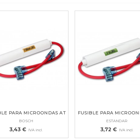
URLETE PUERTA
RIGORIFICO COMBI
AUKNECHT,...
4,38 €
BLE PARA MICROONDAS AT
FUSIBLE PARA MICROON
0,6A...
5KV...
BOSCH
ESTANDAR
3,43 €
3,72 €
IVA incl.
IVA incl.