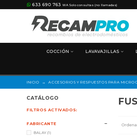
633 690 763
WA Solo consultas (no llamadas)
COCCIÓN
LAVAVAJILLAS
INICIO
→
ACCESORIOS Y RESPUESTOS PARA MICRO
CATÁLOGO
FU
FILTROS ACTIVADOS:
FABRICANTE
Ordena
BALAY
(1)