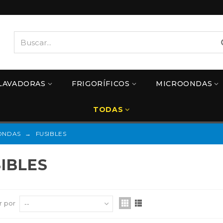
LAVADORAS
FRIGORÍFICOS
MICROONDAS
TODAS
ONDAS
→
FUSIBLES
SIBLES
r por
--