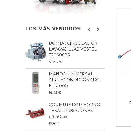
LOS MÁS VENDIDOS
BOMBA CIRCULACIÓN
C
LAVAVAJILLAS VESTEL
L
32060685
G
59,30 €
1
MANDO UNIVERSAL
B
AIRE ACONDICIONADO
L
KTN1000
8
14,92 €
9
CONMUTADOR HORNO
P
TEKA 11 POSICIONES
L
83140139
2
19,41 €
6