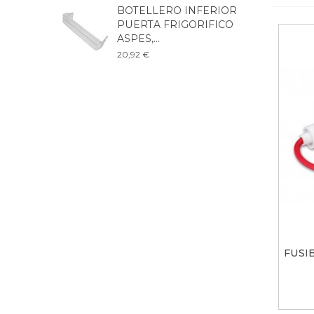
BOTELLERO INFERIOR
B
PUERTA FRIGORIFICO
F
ASPES,...
B
20,92 €
3
FUSI