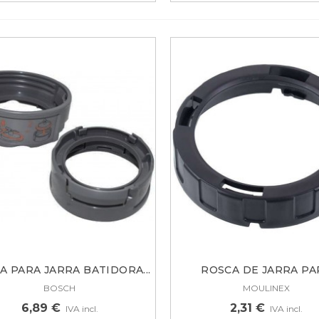
A PARA JARRA BATIDORA...
ROSCA DE JARRA PA
BATIDORA...
BOSCH
MOULINEX
6,89 €
2,31 €
IVA incl.
IVA incl.