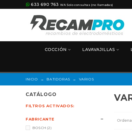
633 690 763
WA Solo consultas (no llamadas)
COCCIÓN
LAVAVAJILLAS
INICIO
→
BATIDORAS
→
VARIOS
CATÁLOGO
VA
FILTROS ACTIVADOS:
FABRICANTE
Ordena
BOSCH
(2)