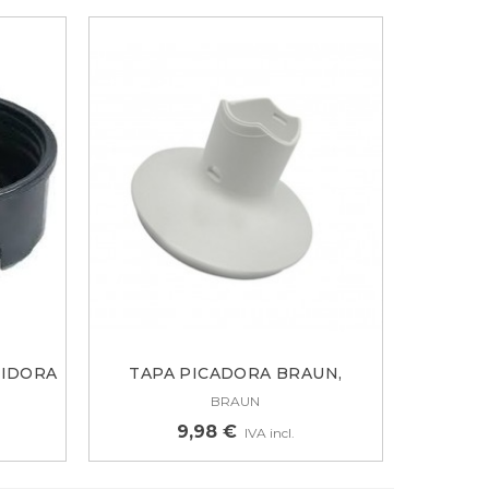
TIDORA
TAPA PICADORA BRAUN,
SUPERIOR,...
BRAUN
9,98 €
IVA incl.