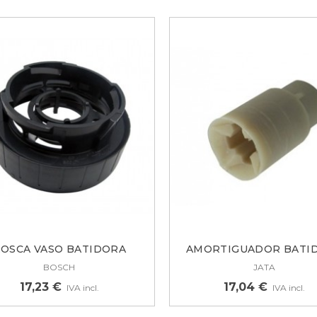
ISAGRA PUERTA
AVADORA TEKA, MIDEA
1899067
,17 €
OSCA VASO BATIDORA
AMORTIGUADOR BATI
UERTA COMPLETA
BOSCH,...
JATA...
BOSCH
JATA
AVADORA BEKO
860205400
17,23 €
17,04 €
IVA incl.
IVA incl.
3,33 €