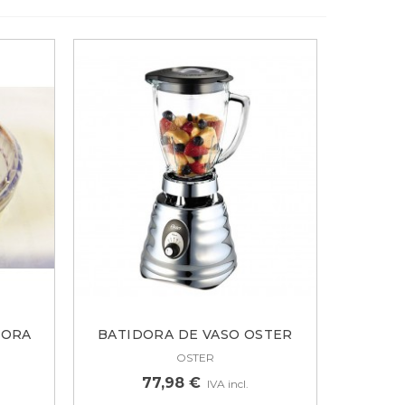
DORA
BATIDORA DE VASO OSTER
OBL245X...
OSTER
77,98 €
IVA incl.