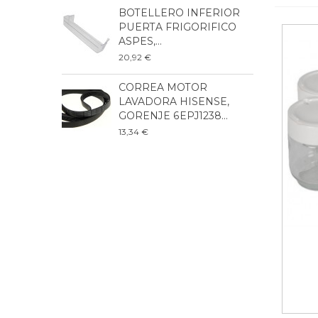
BOTELLERO INFERIOR
B
PUERTA FRIGORIFICO
F
ASPES,...
B
20,92 €
3
CORREA MOTOR
B
LAVADORA HISENSE,
F
GORENJE 6EPJ1238...
A
13,34 €
4