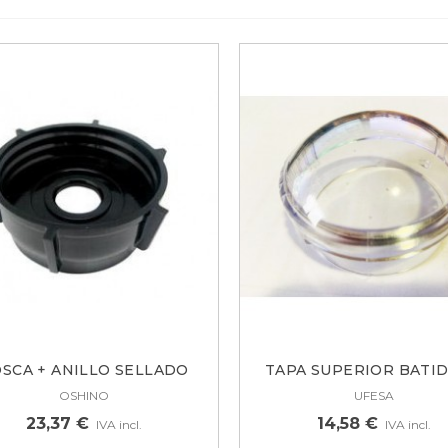
SCA + ANILLO SELLADO
TAPA SUPERIOR BATI
BATIDORA...
UFESA...
OSHINO
UFESA
23,37 €
14,58 €
IVA incl.
IVA incl.