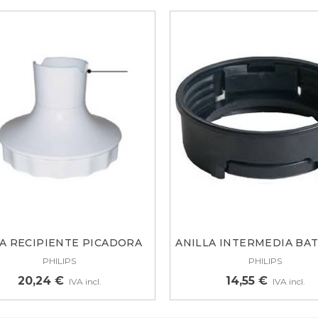
A RECIPIENTE PICADORA
ANILLA INTERMEDIA BA
HR1366...
VASO...
PHILIPS
PHILIPS
20,24 €
14,55 €
IVA incl.
IVA incl.