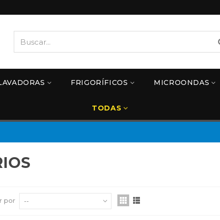
LAVADORAS
FRIGORÍFICOS
MICROONDAS
TODAS
RIOS
r por
--