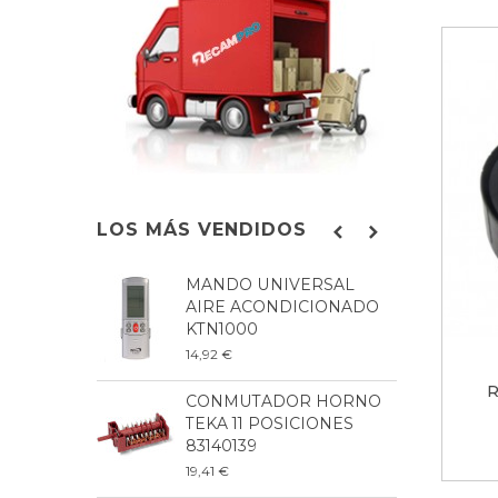
LOS MÁS VENDIDOS
MANDO UNIVERSAL
B
AIRE ACONDICIONADO
L
KTN1000
8
14,92 €
9
R
CONMUTADOR HORNO
P
TEKA 11 POSICIONES
L
83140139
2
19,41 €
6