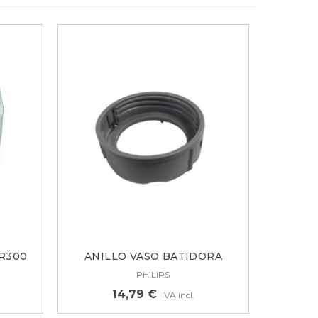
R300
ANILLO VASO BATIDORA
PHILIPS...
PHILIPS
14,79 €
IVA incl.