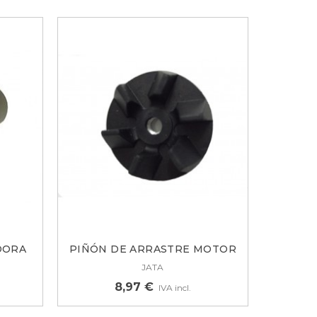
DORA
PIÑÓN DE ARRASTRE MOTOR
PARA...
JATA
8,97 €
IVA incl.