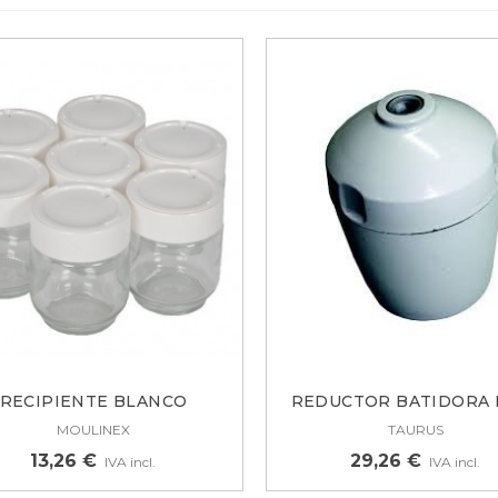
URLETE PUERTA
RIGORIFICO COMBI
AUKNECHT,...
4,38 €
URLETE PUERTA PARA
RIGORÍFICO LG
DX73571119
0,43 €
RECIPIENTE BLANCO
REDUCTOR BATIDORA 
MOULINEX, 1...
TAURUS
MOULINEX
TAURUS
13,26 €
29,26 €
IVA incl.
IVA incl.