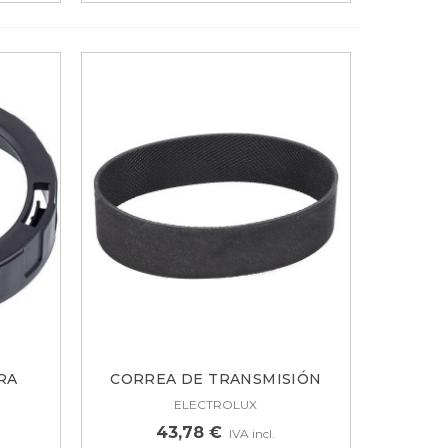
RA
CORREA DE TRANSMISIÓN
ROBOT DE...
ELECTROLUX
43,78 €
IVA incl.