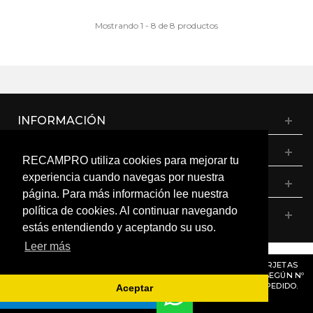
Mostrando 1 - 8 de 8 productos
INFORMACIÓN
CATÁLOGO
RECAMPRO utiliza cookies para mejorar tu
experiencia cuando navegas por nuestra
MI CUENTA
página. Para más información lee nuestra
política de cookies. Al continuar navegando
CONTÁCTANOS
estás entendiendo y aceptando su uso.
Leer más
© RECAMPRO. Todos los derechos reservados.
AVISO
: RECORDAMOS QUE MÓDULOS, PROGRAMADORES Y TARJETAS
ELECTRÓNICAS DENTRO DEL MISMO MODELO PUEDEN VARIAR SEGÚN Nº
DE SERIE O VERSIÓN. CONSÚLTANOS ANTES DE REALIZAR UN PEDIDO.
Aceptar