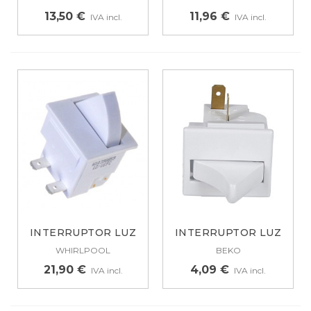
BALAY,...
13,50 €
11,96 €
IVA incl.
IVA incl.
INTERRUPTOR LUZ
INTERRUPTOR LUZ
FRIGORIFICO...
INTERIOR...
WHIRLPOOL
BEKO
21,90 €
4,09 €
IVA incl.
IVA incl.