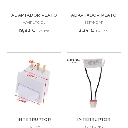
ADAPTADOR PLATO
ADAPTADOR PLATO
MICROONDAS IKEA...
MICROONDAS...
WHIRLPOOL
ESTANDAR
19,82 €
2,24 €
IVA incl.
IVA incl.
INTERRUPTOR
INTERRUPTOR
PUERTA FRIGO
PUERTA PARA...
BALAY
SAMSUNG