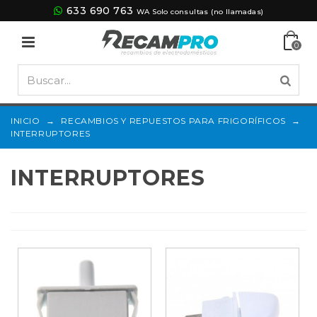
633 690 763
WA Solo consultas (no llamadas)
0
INICIO
→
RECAMBIOS Y REPUESTOS PARA FRIGORÍFICOS
→
INTERRUPTORES
INTERRUPTORES