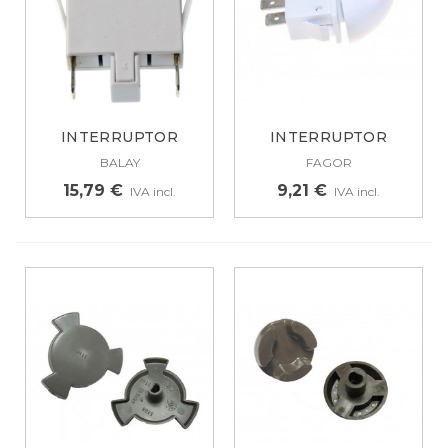
INTERRUPTOR
INTERRUPTOR
PUERTA FRIGO
BLANCO LUZ FRIGO...
BALAY
FAGOR
BALAY...
15,79 €
9,21 €
IVA incl.
IVA incl.