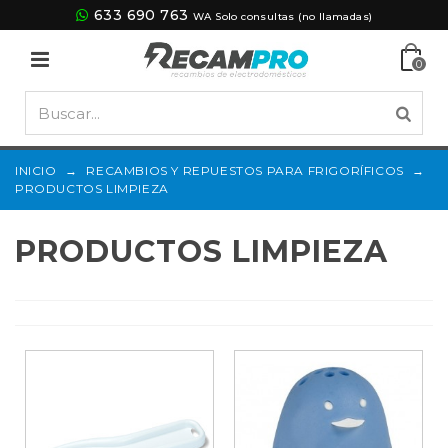
633 690 763
WA Solo consultas (no llamadas)
0
INICIO
→
RECAMBIOS Y REPUESTOS PARA FRIGORÍFICOS
→
PRODUCTOS LIMPIEZA
PRODUCTOS LIMPIEZA