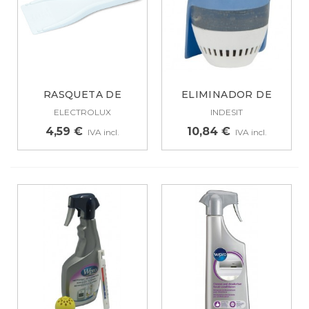
RASQUETA DE
ELIMINADOR DE
PLÁSTICO
OLORES PARA...
ELECTROLUX
INDESIT
UNIVERSAL...
4,59 €
10,84 €
IVA incl.
IVA incl.