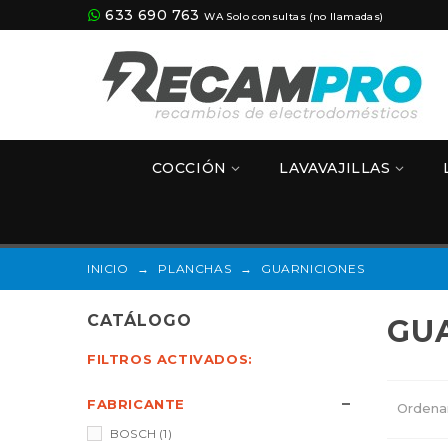
633 690 763
WA Solo consultas (no llamadas)
COCCIÓN
LAVAVAJILLAS
INICIO
→
PLANCHAS
→
GUARNICIONES
CATÁLOGO
GU
FILTROS ACTIVADOS:
FABRICANTE
Ordena
BOSCH
(1)