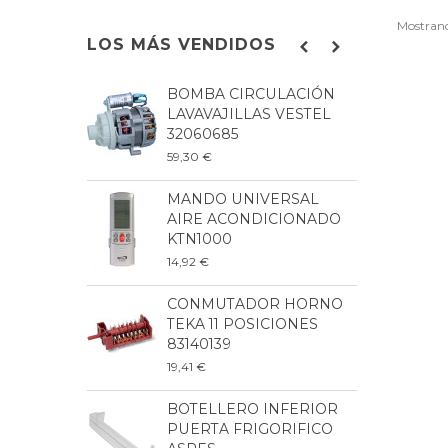
Mostrand
LOS MÁS VENDIDOS
BOMBA CIRCULACIÓN
C
LAVAVAJILLAS VESTEL
L
32060685
G
59,30 €
1
MANDO UNIVERSAL
B
AIRE ACONDICIONADO
L
KTN1000
8
14,92 €
9
CONMUTADOR HORNO
P
TEKA 11 POSICIONES
L
83140139
2
19,41 €
6
BOTELLERO INFERIOR
B
PUERTA FRIGORIFICO
F