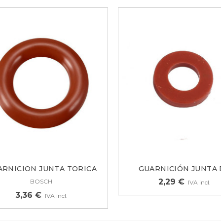
ARNICION JUNTA TORICA
GUARNICIÓN JUNTA 
PARA...
SILICONA...
2,29 €
BOSCH
IVA incl.
3,36 €
IVA incl.