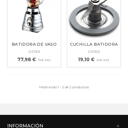
BATIDORA DE VASO
CUCHILLA BATIDORA
OSTER OBL245X...
DE VASO OSTER...
OSTER
OSTER
77,98 €
19,10 €
IVA incl.
IVA incl.
Mostrando 1 - 2 de 2 productos
INFORMACIÓN