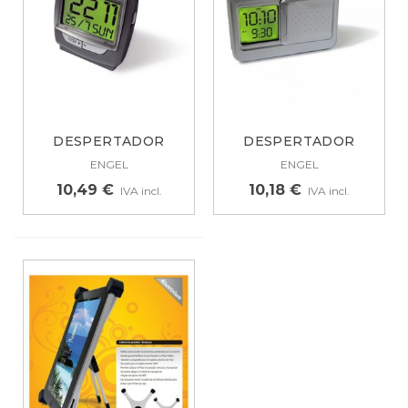
DESPERTADOR
DESPERTADOR
DIGITAL CON...
DIGITAL LCD CON...
ENGEL
ENGEL
10,49 €
10,18 €
IVA incl.
IVA incl.