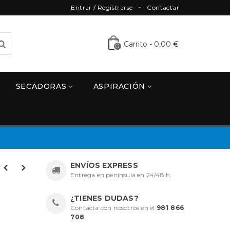
Entrar / Registrarse
Contactar
Carrito
-
0,00 €
0
SECADORAS
ASPIRACIÓN
ENVÍOS EXPRESS
Entrega en península en 24/48 h.
¿TIENES DUDAS?
Contacta con nosotros en el
981 866
708
.