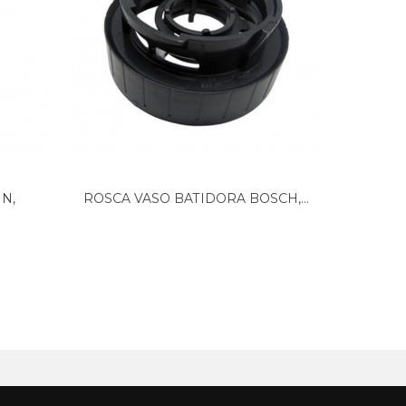
N,
ROSCA VASO BATIDORA BOSCH,...
Amort