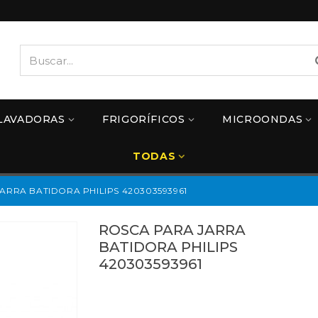
LAVADORAS
FRIGORÍFICOS
MICROONDAS
TODAS
ARRA BATIDORA PHILIPS 420303593961
ROSCA PARA JARRA
BATIDORA PHILIPS
420303593961
420303593961
Referencias:
5594293
420303593961