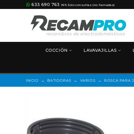
633 690 763
WA Solo consultas (no llamadas)
COCCIÓN
LAVAVAJILLAS
INICIO
→
BATIDORAS
→
VARIOS
→
ROSCA PARA J