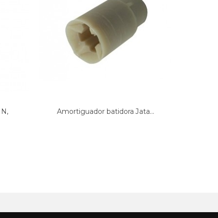
rrastre motor para...
Recipiente blanco Moulinex, 1...