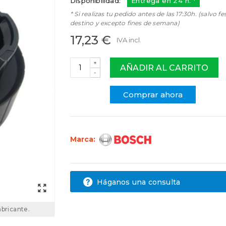
Disponibilidad:
Entrega en 24 h. *
* Si realizas tu pedido antes de las 17:30h. (salvo fe
destino y excepto fines de semana)
17,23 €
IVA incl.
+
AÑADIR AL CARRITO
-
Comprar ahora
Marca:
Háganos una consulta
abricante.