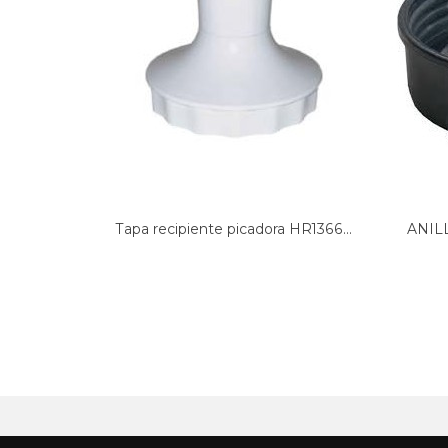
INTERMEDIA BATIDORA
TAPA PICADORA BRAUN,
VASO...
SUPERIOR,...