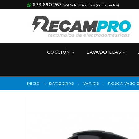
633 690 763
WA Solo consultas (no llamadas)
COCCIÓN
LAVAVAJILLAS
INICIO
→
BATIDORAS
→
VARIOS
→
ROSCA VASO B