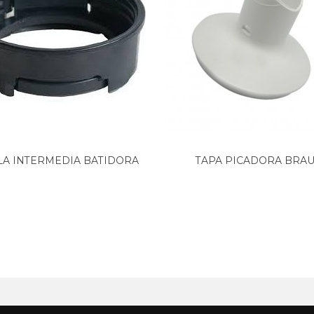
Amortiguador batidora Jata...
Piñón de a