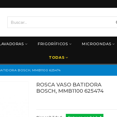
LAVADORAS
FRIGORÍFICOS
MICROONDAS
TODAS
ATIDORA BOSCH, MMB1100 625474
ROSCA VASO BATIDORA
BOSCH, MMB1100 625474
Referencias:
625474
49BS0006