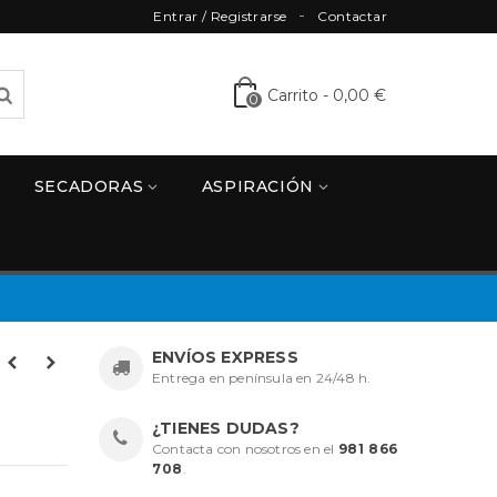
Entrar / Registrarse
Contactar
Carrito
-
0,00 €
0
SECADORAS
ASPIRACIÓN
ENVÍOS EXPRESS
Entrega en península en 24/48 h.
¿TIENES DUDAS?
Contacta con nosotros en el
981 866
708
.