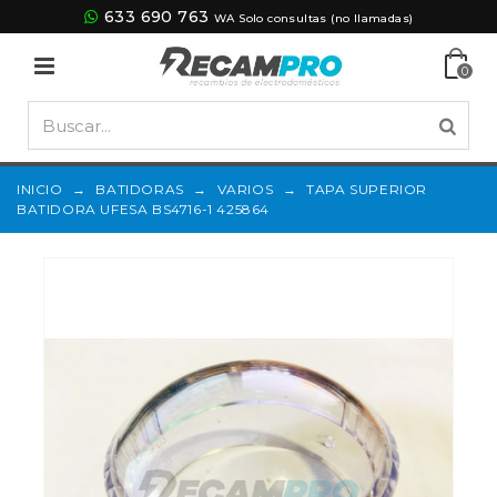
633 690 763
WA Solo consultas (no llamadas)
0
INICIO
→
BATIDORAS
→
VARIOS
→
TAPA SUPERIOR
BATIDORA UFESA BS4716-1 425864