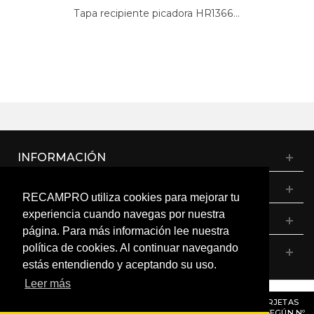
Tapa recipiente picadora HR1366...
INFORMACIÓN
CATÁLOGO
RECAMPRO utiliza cookies para mejorar tu
experiencia cuando navegas por nuestra
MI CUENTA
página. Para más información lee nuestra
política de cookies. Al continuar navegando
CONTÁCTANOS
estás entendiendo y aceptando su uso.
Leer más
© RECAMPRO. Todos los derechos reservados.
AVISO
: RECORDAMOS QUE MÓDULOS, PROGRAMADORES Y TARJETAS
ELECTRÓNICAS DENTRO DEL MISMO MODELO PUEDEN VARIAR SEGÚN Nº