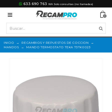
633 690 763
WA Solo consultas (no llamadas)
0
INICIO
→
RECAMBIOS Y REPUESTOS DE COCCION
→
MANDOS
→
MANDO TERMOSTATO TEKA 73TK0023