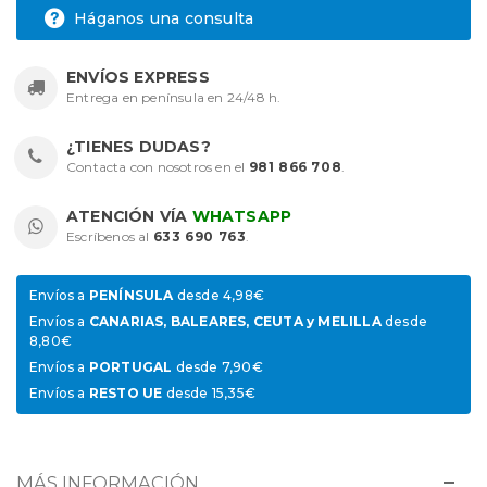
Háganos una consulta
ENVÍOS EXPRESS
Entrega en península en 24/48 h.
¿TIENES DUDAS?
Contacta con nosotros en el
981 866 708
.
ATENCIÓN VÍA
WHATSAPP
Escríbenos al
633 690 763
.
Envíos a
PENÍNSULA
desde 4,98€
Envíos a
CANARIAS, BALEARES, CEUTA y MELILLA
desde
8,80€
Envíos a
PORTUGAL
desde 7,90€
Envíos a
RESTO UE
desde 15,35€
MÁS INFORMACIÓN