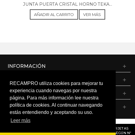
JUNTA PUERTA CRISTAL HORNO TEKA...
AÑADIR AL CARRITO
VER MÁS
INFORMACIÓN
CATÁLOGO
RECAMPRO utiliza cookies para mejorar tu
experiencia cuando navegas por nuestra
MI CUENTA
página. Para más información lee nuestra
política de cookies. Al continuar navegando
CONTÁCTANOS
estás entendiendo y aceptando su uso.
Leer más
© RECAMPRO. Todos los derechos reservados.
AVISO
: RECORDAMOS QUE MÓDULOS, PROGRAMADORES Y TARJETAS
ELECTRÓNICAS DENTRO DEL MISMO MODELO PUEDEN VARIAR SEGÚN Nº