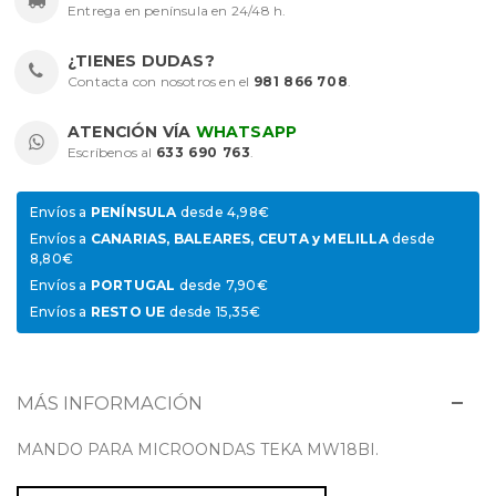
Entrega en península en 24/48 h.
¿TIENES DUDAS?
Contacta con nosotros en el
981 866 708
.
ATENCIÓN VÍA
WHATSAPP
Escríbenos al
633 690 763
.
Envíos a
PENÍNSULA
desde 4,98€
Envíos a
CANARIAS, BALEARES, CEUTA y MELILLA
desde
8,80€
Envíos a
PORTUGAL
desde 7,90€
Envíos a
RESTO UE
desde 15,35€
MÁS INFORMACIÓN
MANDO PARA MICROONDAS TEKA MW18BI.