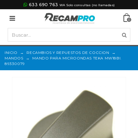
633 690 763
WA Solo consultas (no llamadas)
0
INICIO
→
RECAMBIOS Y REPUESTOS DE COCCION
→
MANDOS
→
MANDO PARA MICROONDAS TEKA MW18BI.
89330079