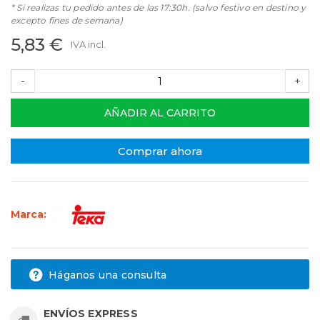
* Si realizas tu pedido antes de las 17:30h. (salvo festivo en destino y
excepto fines de semana)
5,83 €
IVA incl.
-
+
AÑADIR AL CARRITO
Comprar ahora
Marca:
Háganos una consulta
ENVÍOS EXPRESS