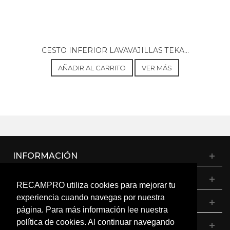
CESTO INFERIOR LAVAVAJILLAS TEKA...
AÑADIR AL CARRITO
VER MÁS
INFORMACIÓN
CATÁLOGO
RECAMPRO utiliza cookies para mejorar tu
experiencia cuando navegas por nuestra
MI CUENTA
página. Para más información lee nuestra
política de cookies. Al continuar navegando
CONTÁCTANOS