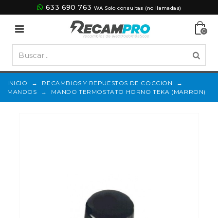
633 690 763
WA Solo consultas (no llamadas)
0
INICIO
→
RECAMBIOS Y REPUESTOS DE COCCION
→
MANDOS
→
MANDO TERMOSTATO HORNO TEKA (MARRON)