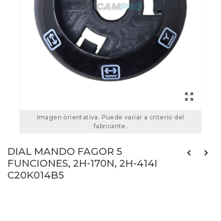
Imagen orientativa. Puede variar a criterio del
fabricante.
DIAL MANDO FAGOR 5
FUNCIONES, 2H-170N, 2H-414I
C20K014B5
C20K014B5
Referencias:
73FA0209
C20K002B3
73FA0219