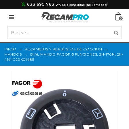
633 690 763
WA Solo consultas (no llamadas)
0
INICIO
→
RECAMBIOS Y REPUESTOS DE COCCION
→
MANDOS
→
DIAL MANDO FAGOR 5 FUNCIONES, 2H-170N, 2H-
414I C20K014B5