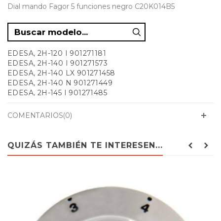
Dial mando Fagor 5 funciones negro C20K014B5
EDESA, 2H-120 I 901271181
EDESA, 2H-140 I 901271573
EDESA, 2H-140 LX 901271458
EDESA, 2H-140 N 901271449
EDESA, 2H-145 I 901271485
EDESA, 2H-145 N 901271476
EDESA, 2H-150 N 901271993
COMENTARIOS(0)
EDESA, 2H-170 N 901272028
EDESA, 2H-175 I 901271537
EDESA, 2H-175 N 901271528
QUIZÁS TAMBIÉN TE INTERESEN...
EDESA, 2HC-120 I 901271804
EDESA, 2HC-140 I 901271813
EDESA, 2HC-140 LX 901271680
EDESA, 2HC-140 N 901271671
EDESA, 2HC-145 I 901271715
EDESA, 2HC-145 N 901271706
EDESA, 2HC-150 N 901272073