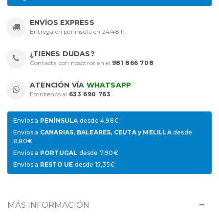
ENVÍOS EXPRESS
Entrega en península en 24/48 h.
¿TIENES DUDAS?
Contacta con nosotros en el
981 866 708
.
ATENCIÓN VÍA
WHATSAPP
Escríbenos al
633 690 763
.
Envíos a
PENÍNSULA
desde 4,98€
Envíos a
CANARIAS, BALEARES, CEUTA y MELILLA
desde
8,80€
Envíos a
PORTUGAL
desde 7,90€
Envíos a
RESTO UE
desde 15,35€
MÁS INFORMACIÓN