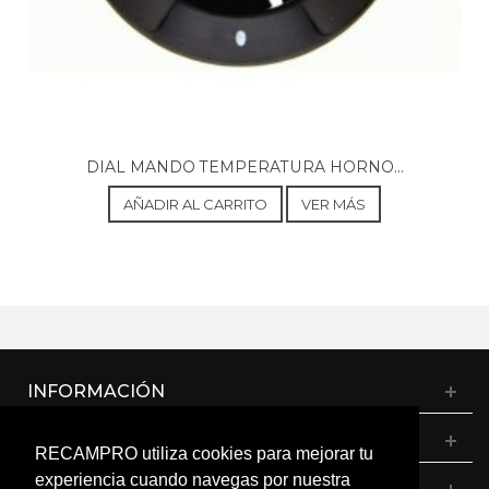
MASTERCOOK, FO5ER X 901471036
MASTERCOOK, FOP5ER X 901471054
MASTERCOOK, O5ER X 901470858
MASTERCOOK, O5M X 901470910
MASTERCOOK, OP5ER X 901470876
MASTERCOOK, OP5M X 901470938
UNKNOWN, 1KTP 44 I 901470607
UNKNOWN, 1KTP 44 N 901470590
DIAL MANDO TEMPERATURA HORNO...
UNKNOWN, 1KTP 46 I 901470634
AÑADIR AL CARRITO
VER MÁS
UNKNOWN, 1KTP 46 N 901470625
UNKNOWN, 1KTS 14 I 901470527
UNKNOWN, 1KTS 14 N 901470518
UNKNOWN, 1KTS 16 I 901470554
UNKNOWN, 1KTS 16 N 901470545
INFORMACIÓN
CATÁLOGO
RECAMPRO utiliza cookies para mejorar tu
experiencia cuando navegas por nuestra