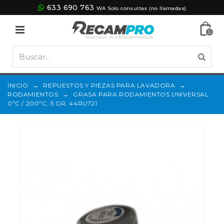
633 690 763
WA Solo consultas (no llamadas)
0
INICIO
→
REPUESTOS Y PIEZAS PARA LAVADORA
→
RODAMIENTOS
→
GRASA PARA RODAMIENTOS UNIVERSAL
0ºC / 200ºC, 5 GR. 44RU721