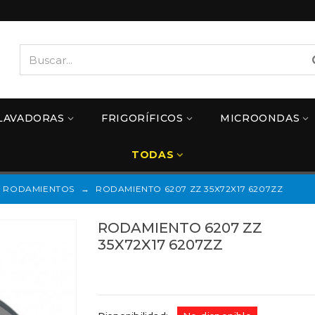
LAVADORAS
FRIGORÍFICOS
MICROONDAS
TODAS
RODAMIENTOS
→
RODAMIENTO 6207 ZZ 35X72X17 6207ZZ
RODAMIENTO 6207 ZZ
35X72X17 6207ZZ
Referencias:
6207ZZ
13AG008