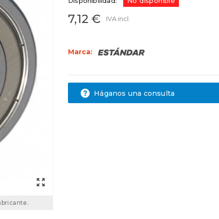
Disponibilidad:
No disponible
7,12 €
IVA incl.
Marca:
Háganos una consulta
abricante.