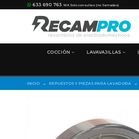
633 690 763
WA Solo consultas (no llamadas)
COCCIÓN
LAVAVAJILLAS
INICIO
→
REPUESTOS Y PIEZAS PARA LAVADORA
→