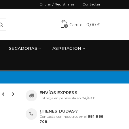
Entrar / Registrarse
Contactar
Carrito
-
0,00 €
0
SECADORAS
ASPIRACIÓN
ENVÍOS EXPRESS
Entrega en península en 24/48 h.
¿TIENES DUDAS?
Contacta con nosotros en el
981 866
708
.