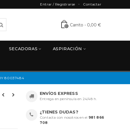
Entrar / Registrarse
Contactar
Carrito
-
0,00 €
0
SECADORAS
ASPIRACIÓN
Y 80037484
ENVÍOS EXPRESS
Entrega en península en 24/48 h.
¿TIENES DUDAS?
Contacta con nosotros en el
981 866
708
.