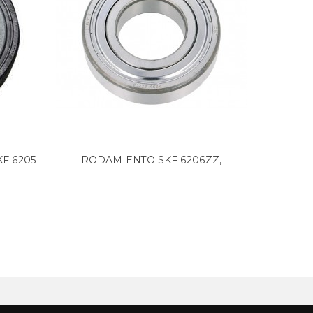
F 6205
RODAMIENTO SKF 6206ZZ,
RODAM
ORIGINAL....