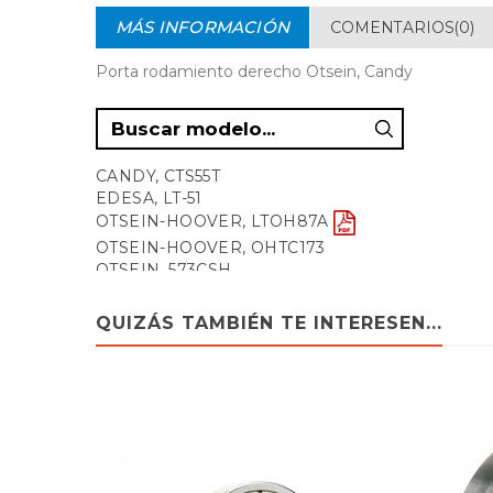
MÁS INFORMACIÓN
COMENTARIOS(0)
Porta rodamiento derecho Otsein, Candy
CANDY, CTS55T
EDESA, LT-51
OTSEIN-HOOVER, LTOH87A
OTSEIN-HOOVER, OHTC173
OTSEIN, 573CSH
OTSEIN, LTC455
OTSEIN, LTC865H
QUIZÁS TAMBIÉN TE INTERESEN...
OTSEIN, LTD884H
OTSEIN, LTOH500
OTSEIN, LTOH56
OTSEIN, LTS40
OTSEIN, OHTC173