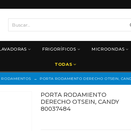
LAVADORAS
FRIGORÍFICOS
MICROONDAS
TODAS
RODAMIENTOS
→
PORTA RODAMIENTO DERECHO OTSEIN, CAND
PORTA RODAMIENTO
DERECHO OTSEIN, CANDY
80037484
Referencias:
80037484
77OT0005