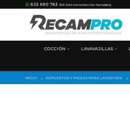
633 690 763
WA Solo consultas (no llamadas)
COCCIÓN
LAVAVAJILLAS
INICIO
→
REPUESTOS Y PIEZAS PARA LAVADORA
→