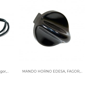
or,...
MANDO HORNO EDESA, FAGOR,...
Dial