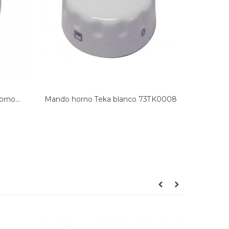
rno...
Mando horno Teka blanco 73TK0008
Mando coc