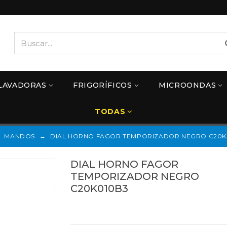
LAVADORAS
FRIGORÍFICOS
MICROONDAS
TODAS
MANDOS
→
DIAL HORNO FAGOR TEMPORIZADOR NEGRO C20K
DIAL HORNO FAGOR
TEMPORIZADOR NEGRO
C20K010B3
Referencias:
C20K010B3
C20K010B3