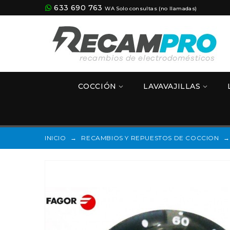
633 690 763
WA Solo consultas (no llamadas)
COCCIÓN
LAVAVAJILLAS
INICIO
→
RECAMBIOS Y REPUESTOS DE COCCION
→