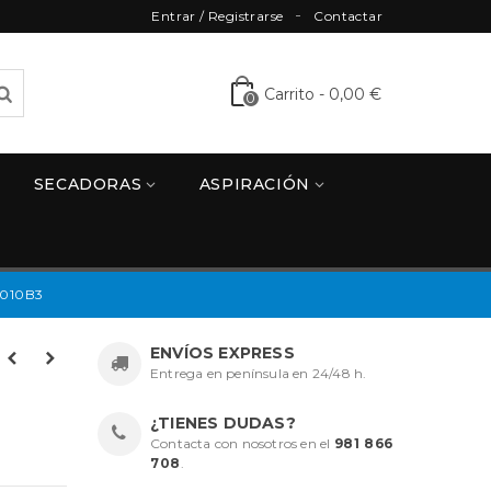
Entrar / Registrarse
Contactar
Carrito
-
0,00 €
0
SECADORAS
ASPIRACIÓN
010B3
ENVÍOS EXPRESS
Entrega en península en 24/48 h.
¿TIENES DUDAS?
Contacta con nosotros en el
981 866
708
.