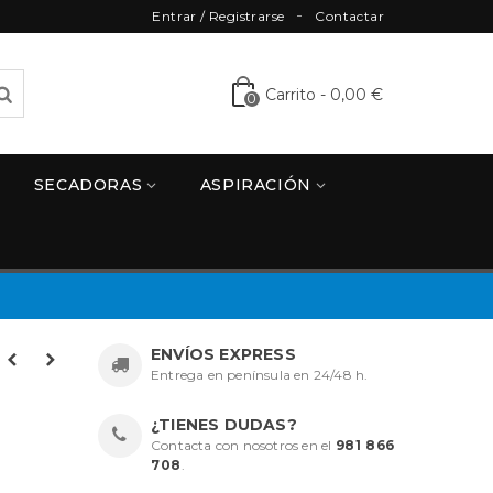
Entrar / Registrarse
Contactar
Carrito
-
0,00 €
0
SECADORAS
ASPIRACIÓN
ENVÍOS EXPRESS
Entrega en península en 24/48 h.
¿TIENES DUDAS?
Contacta con nosotros en el
981 866
708
.