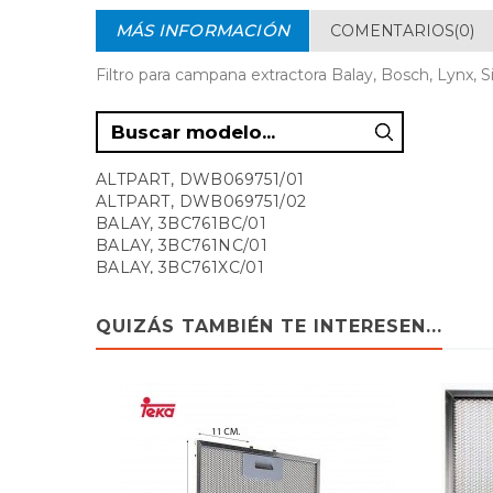
MÁS INFORMACIÓN
COMENTARIOS(0)
Filtro para campana extractora Balay, Bosch, Lynx, 
ALTPART, DWB069751/01
ALTPART, DWB069751/02
BALAY, 3BC761BC/01
BALAY, 3BC761NC/01
BALAY, 3BC761XC/01
BALAY, 3BC764B/01
BALAY, 3BC764B/02
QUIZÁS TAMBIÉN TE INTERESEN...
BALAY, 3BC764N/01
BALAY, 3BC764X/01
BALAY, 3BC764X/02
BALAY, 3BC771BC/01
BALAY, 3BC771NC/01
BALAY, 3BC771XC/01
BALAY, 3BC774B/01
BALAY, 3BC774B/02