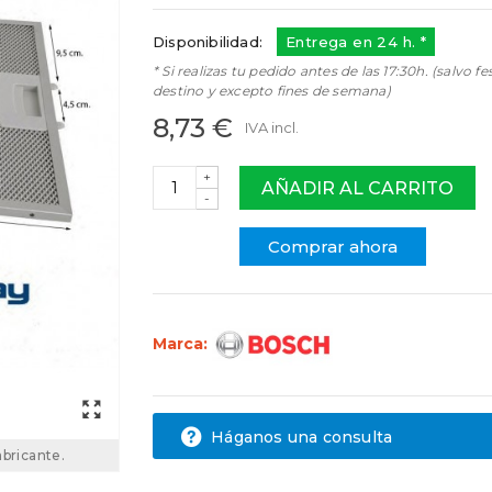
Disponibilidad:
Entrega en 24 h. *
* Si realizas tu pedido antes de las 17:30h. (salvo fe
destino y excepto fines de semana)
8,73 €
IVA incl.
+
AÑADIR AL CARRITO
-
Comprar ahora
Marca:
Háganos una consulta
abricante.