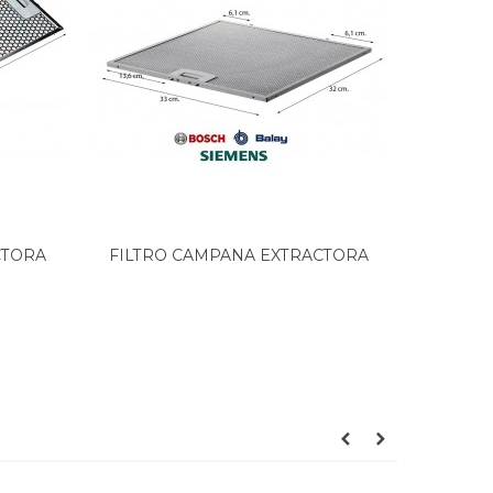
CTORA
FILTRO CAMPANA EXTRACTORA
FILTR
BALAY,...