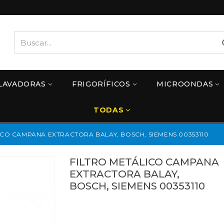
LAVADORAS
FRIGORÍFICOS
MICROONDAS
TODAS
ICO CAMPANA EXTRACTORA BALAY, BOSCH, SIEMENS 00353110
FILTRO METÁLICO CAMPANA
EXTRACTORA BALAY,
BOSCH, SIEMENS 00353110
00353110
Referencias:
353110
41BY0010