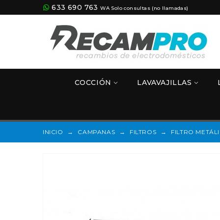
633 690 763
WA Solo consultas (no llamadas)
COCCIÓN
LAVAVAJILLAS
INICIO
→
CAMPANAS
→
FILTROS
→
FILTRO METÁL