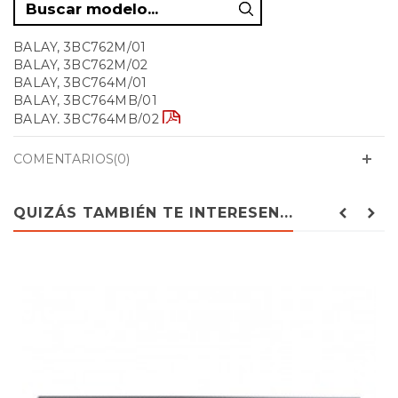
BALAY, 3BC762M/01
BALAY, 3BC762M/02
BALAY, 3BC764M/01
BALAY, 3BC764MB/01
BALAY, 3BC764MB/02
BALAY, 3BC764MN/01
COMENTARIOS(0)
BALAY, 3BC764MN/02
BALAY, 3BC766M/01
BALAY, 3BC766M/02
QUIZÁS TAMBIÉN TE INTERESEN...
BALAY, 3BC772M/01
BALAY, 3BC772M/02
BALAY, 3BC774M/01
BALAY, 3BC776M/01
BALAY, 3BC776M/02
BALAY, 3BC792M/01
BALAY, 3BC792M/02
BALAY, 3BC794M/01
BALAY, 3BC794MB/01
BALAY, 3BC794MB/02