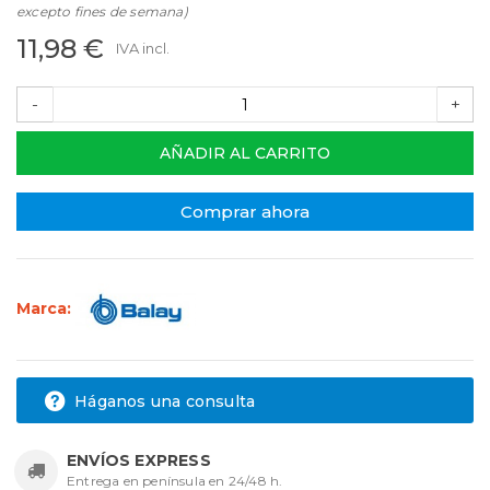
excepto fines de semana)
11,98 €
IVA incl.
-
+
AÑADIR AL CARRITO
Comprar ahora
Marca:
Háganos una consulta
ENVÍOS EXPRESS
Entrega en península en 24/48 h.