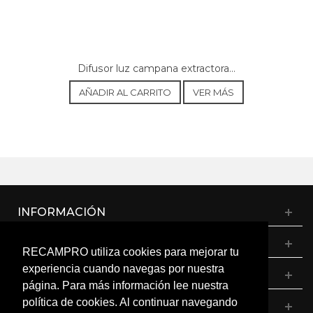
BOSCH, D66B21N0-02
BOSCH, D66B21N0GB-01
BOSCH, D66B21N0GB-02
BOSCH, D67B21N0GB
BOSCH, D69B21N0
Difusor luz campana extractora...
BOSCH, D69B21N0GB
BOSCH, D69B42N0-01
AÑADIR AL CARRITO
VER MÁS
BOSCH, D69B42N0-02
BOSCH, D76B21N1
BOSCH, D76B21N1GB
BOSCH, D76B42N0
BOSCH, D79B21N1-01
BOSCH, D79B21N1-02
BOSCH, D79B21N1GB-01
BOSCH, D79B21N1GB-02
INFORMACIÓN
BOSCH, D79B42N0
BOSCH, DVB6R450
BOSCH, DVB6R450/01
CATÁLOGO
RECAMPRO utiliza cookies para mejorar tu
BOSCH, DVB6R450/02
BOSCH, DWB06W452
experiencia cuando navegas por nuestra
MI CUENTA
BOSCH, DWB06W452/01
página. Para más información lee nuestra
BOSCH, DWB06W452/02
política de cookies. Al continuar navegando
CONTÁCTANOS
BOSCH, DWB06W452B/01