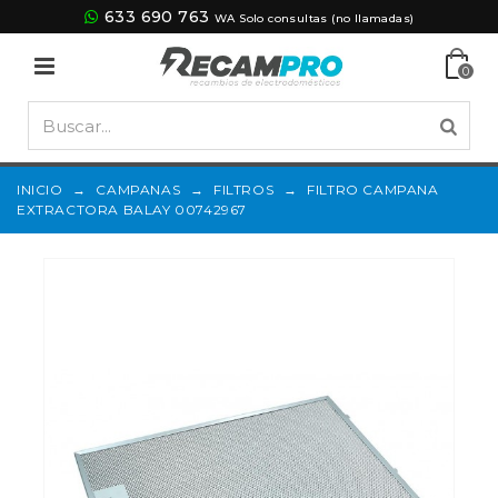
633 690 763
WA Solo consultas (no llamadas)
0
INICIO
→
CAMPANAS
→
FILTROS
→
FILTRO CAMPANA
EXTRACTORA BALAY 00742967