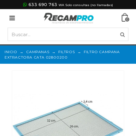
633 690 763
WA Solo consultas (no llamadas)
0
INICIO
→
CAMPANAS
→
FILTROS
→
FILTRO CAMPANA
EXTRACTORA CATA 02800200