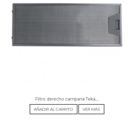
CATA, 02060400 SYGMA 6010 BK
CATA, 02060607
CATA, 02075305 SYGMA 9010 X
CATA, 02075306
CATA, 02075401 SYGMA 9010 BK
CATA, 02075402
CATA, 02091302
CATA, 02091302 BETA VL3 700 B
CATA, 02093302
CATA, 02093303
CATA, 02128003
CATA, 02128003 ARTE 90XGWH
CATA, 02128202
CATA, 02128203
CATA, 02128403
Filtro derecho campana Teka,...
CATA, 02128403 ARTE 900XGBK
AÑADIR AL CARRITO
VER MÁS
CATA, 02132304 SYGMA 12000 X
CATA, 02151303
CATA, 02157308
CATA, 02175400 SYGMA 901 BK