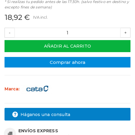
* Si realizas tu pedido antes de las 17:30h. (salvo festivo en destino y
excepto fines de semana)
18,92 €
IVA incl.
-
+
AÑADIR AL CARRITO
Comprar ahora
Marca:
Háganos una consulta
ENVÍOS EXPRESS