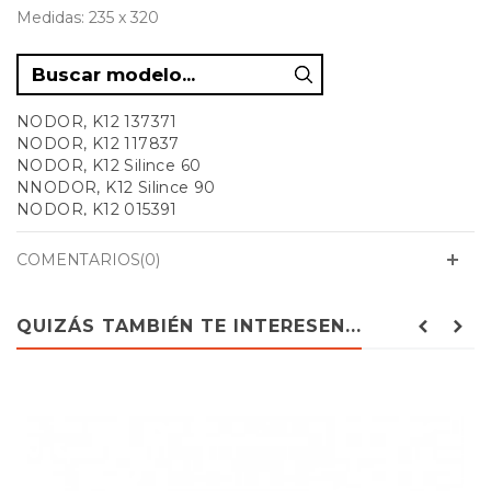
Medidas: 235 x 320
NODOR, K12 137371
NODOR, K12 117837
NODOR, K12 Silince 60
NNODOR, K12 Silince 90
NODOR, K12 015391
NODOR, K12-X90
NODOR, K12XS60
COMENTARIOS(0)
QUIZÁS TAMBIÉN TE INTERESEN...