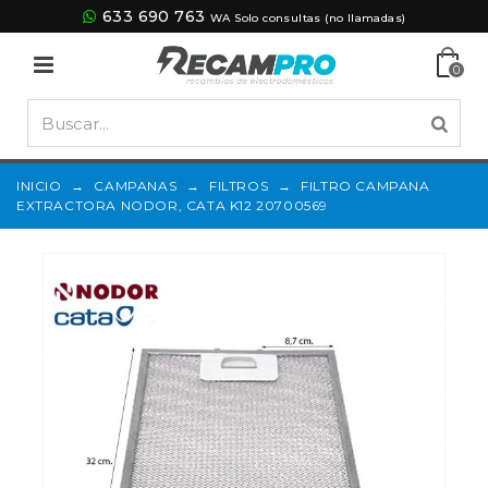
633 690 763
WA Solo consultas (no llamadas)
0
INICIO
→
CAMPANAS
→
FILTROS
→
FILTRO CAMPANA
EXTRACTORA NODOR, CATA K12 20700569