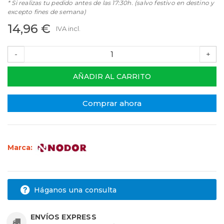
* Si realizas tu pedido antes de las 17:30h. (salvo festivo en destino y
excepto fines de semana)
14,96 €
IVA incl.
-
+
AÑADIR AL CARRITO
Comprar ahora
Marca:
Háganos una consulta
ENVÍOS EXPRESS