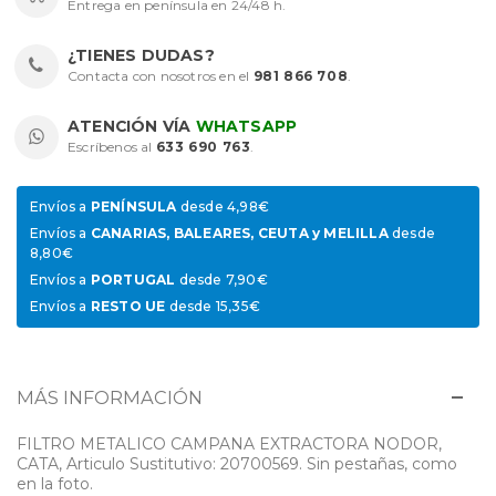
Entrega en península en 24/48 h.
¿TIENES DUDAS?
Contacta con nosotros en el
981 866 708
.
ATENCIÓN VÍA
WHATSAPP
Escríbenos al
633 690 763
.
Envíos a
PENÍNSULA
desde 4,98€
Envíos a
CANARIAS, BALEARES, CEUTA y MELILLA
desde
8,80€
Envíos a
PORTUGAL
desde 7,90€
Envíos a
RESTO UE
desde 15,35€
MÁS INFORMACIÓN
FILTRO METALICO CAMPANA EXTRACTORA NODOR,
CATA, Articulo Sustitutivo: 20700569. Sin pestañas, como
en la foto.