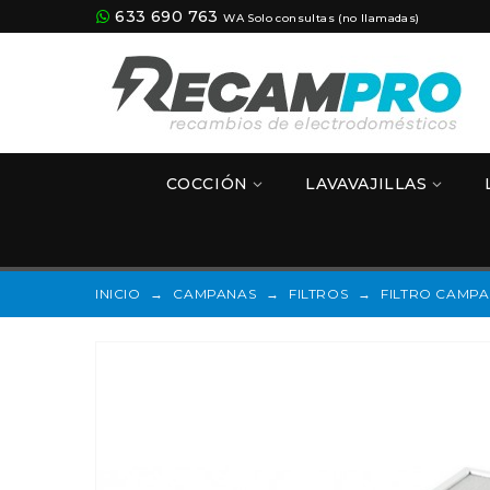
633 690 763
WA Solo consultas (no llamadas)
COCCIÓN
LAVAVAJILLAS
INICIO
→
CAMPANAS
→
FILTROS
→
FILTRO CAMPA