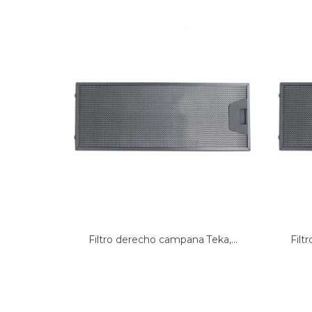
BOSCH, 4BT715BP/01
BOSCH, 4BT715XP/01
BOSCH, DHI625P/01
Filtro derecho campana Teka,...
Filt