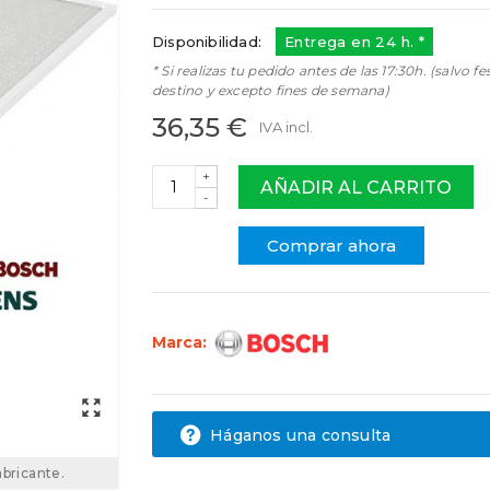
Disponibilidad:
Entrega en 24 h. *
* Si realizas tu pedido antes de las 17:30h. (salvo fe
destino y excepto fines de semana)
36,35 €
IVA incl.
+
AÑADIR AL CARRITO
-
Comprar ahora
Marca:
Háganos una consulta
abricante.