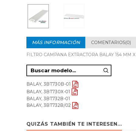
MÁS INFORMACIÓN
COMENTARIOS(0)
FILTRO CAMPANA EXTRACTORA BALAY 154 MM X
BALAY, 3BT730B-01
BALAY, 3BT730X-01
BALAY, 3BT732B-01
BALAY, 3BT732B/02
BALAY, 3BT732N/01
BOSCH, 3BT732N/0
QUIZÁS TAMBIÉN TE INTERESEN...
BOSCH, 3BT732X/01
BOSCH, 4BT713BP/01