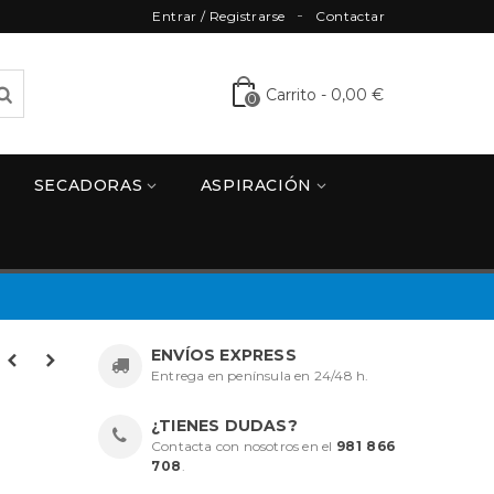
Entrar / Registrarse
Contactar
Carrito
-
0,00 €
0
SECADORAS
ASPIRACIÓN
ENVÍOS EXPRESS
Entrega en península en 24/48 h.
¿TIENES DUDAS?
Contacta con nosotros en el
981 866
708
.