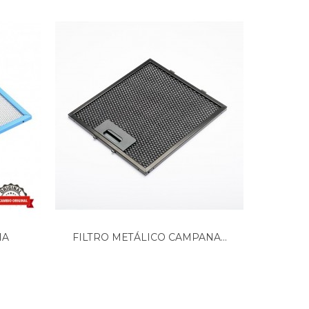
NA
FILTRO METÁLICO CAMPANA...
FILTR