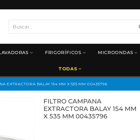
LAVADORAS
FRIGORÍFICOS
MICROONDAS
TODAS
NA EXTRACTORA BALAY 154 MM X 535 MM 00435796
FILTRO CAMPANA
EXTRACTORA BALAY 154 MM
X 535 MM 00435796
00435796
Referencias:
435796
41BS0007