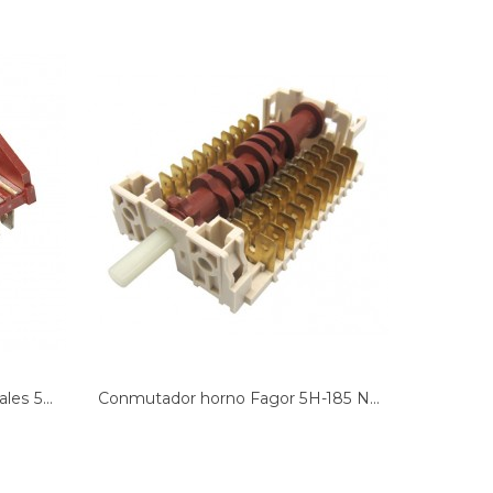
es 5...
Conmutador horno Fagor 5H-185 N...
Conmutad