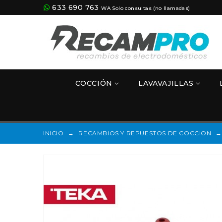
633 690 763
WA Solo consultas (no llamadas)
COCCIÓN
LAVAVAJILLAS
INICIO
→
RECAMBIOS Y REPUESTOS DE COCCION
→