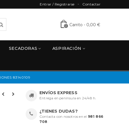
Entrar / Registrarse
Contactar
Carrito
-
0,00 €
0
SECADORAS
ASPIRACIÓN
ONES 83140109
ENVÍOS EXPRESS
Entrega en península en 24/48 h.
¿TIENES DUDAS?
Contacta con nosotros en el
981 866
708
.