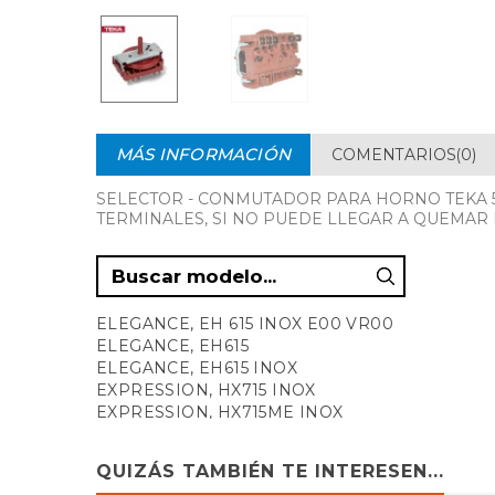
MÁS INFORMACIÓN
COMENTARIOS(0)
SELECTOR - CONMUTADOR PARA HORNO TEKA 5+0 P
TERMINALES, SI NO PUEDE LLEGAR A QUEMAR
ELEGANCE, EH 615 INOX E00 VR00
ELEGANCE, EH615
ELEGANCE, EH615 INOX
EXPRESSION, HX715 INOX
EXPRESSION, HX715ME INOX
EXPRESSION, HX720 INOX
GLEMGAS, GFMC53BKT
QUIZÁS TAMBIÉN TE INTERESEN...
GLEMGAS, GFMC53IXT