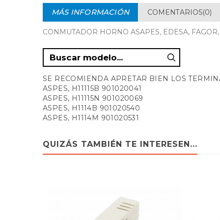
MÁS INFORMACIÓN
COMENTARIOS(0)
CONMUTADOR HORNO ASAPES, EDESA, FAGOR, 6
SE RECOMIENDA APRETAR BIEN LOS TERMIN
ASPES, H11115B 901020041
ASPES, H11115N 901020069
ASPES, H1114B 901020540
ASPES, H1114M 901020531
ASPES, H11414B 901020755
ASPES, H11414N 901020764
QUIZÁS TAMBIÉN TE INTERESEN...
ASPES, H11415B 901020773
ASPES, H11415N 901020782
ASPES, H1414B 901020684
ASPES, H1414M 901020675
ASPES, H1415B 901020700
ASPES, H1415M 901020693
ASPES, H21414B 901020915
ASPES, H21414N 901020924