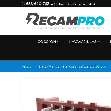
633 690 763
WA Solo consultas (no llamadas)
COCCIÓN
LAVAVAJILLAS
INICIO
→
RECAMBIOS Y REPUESTOS DE COCCION
→