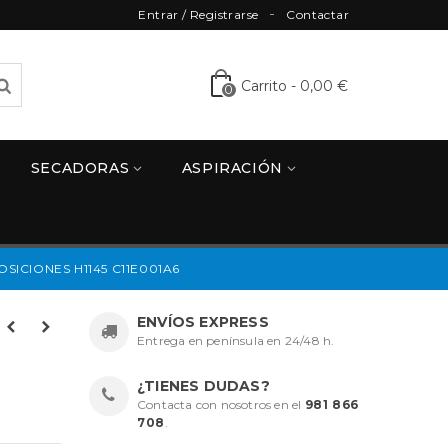
Entrar / Registrarse
Contactar
Carrito
-
0,00 €
0
SECADORAS
ASPIRACIÓN
ICIONES H1145 C11E001A6
ENVÍOS EXPRESS
Entrega en península en 24/48 h.
¿TIENES DUDAS?
Contacta con nosotros en el
981 866
708
.