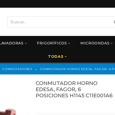
LAVADORAS
FRIGORÍFICOS
MICROONDAS
TODAS
CONMUTADORES
→
CONMUTADOR HORNO EDESA, FAGOR, 6 POS
CONMUTADOR HORNO
EDESA, FAGOR, 6
POSICIONES H1145 C11E001A6
Referencias:
C11E001A6
40FA0054