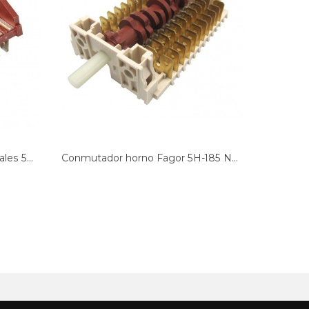
es 5...
Conmutador horno Fagor 5H-185 N...
Conmutad