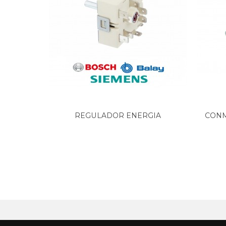
ASPES, H21414X 901020933
ASPES, HE1114 901021031
ASPES, HE1114B 901021184
ASPES, HE1414 901021148
ASPES, HE1414B9 901021157
ASPES, HE14159 901021166
ASPES, HE1415B9 901021175
EDESA, 2H-150
EDESA, 2H150 901271984
EDESA, 2H150I 901272000
EDESA, 2H150N 901271993
REGULADOR ENERGIA
CONM
EDESA, 2HC150 901272064
VITROCERAMICA...
EDESA, 2HC150I 901272082
EDESA, 2HC150N 901272073
EDESA, H1145 901270075
EDESA, H1145I 901270093
EDESA, H1145N 901270084
EDESA, H1160L 901270128
EDESA, H1160LN 901270137
EDESA, H54 921270073
EDESA, H64 901270333
EDESA, H65 901270342