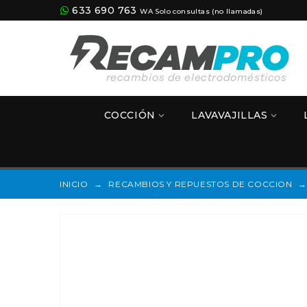
633 690 763
WA Solo consultas (no llamadas)
COCCIÓN
LAVAVAJILLAS
INICIO
→
RECAMBIOS Y REPUESTOS DE COCCION
→