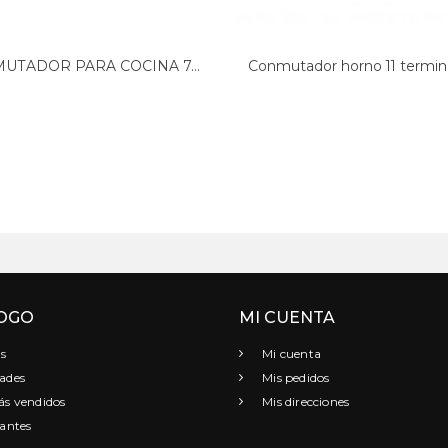
UTADOR PARA COCINA 7...
Conmutador horno 11 terminal
OGO
MI CUENTA
s
Mi cuenta
ades
Mis pedidos
s vendidos
Mis direcciones
antes