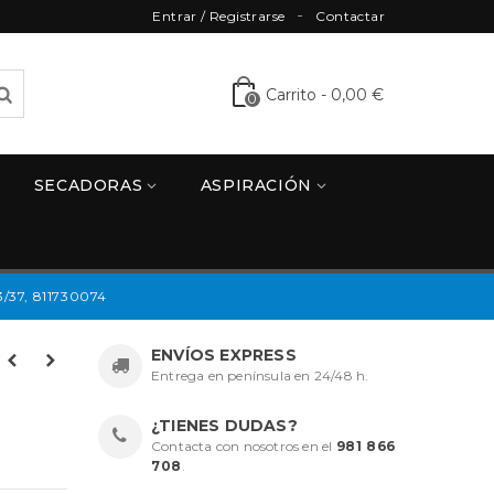
Entrar / Registrarse
Contactar
Carrito
-
0,00 €
0
SECADORAS
ASPIRACIÓN
37, 811730074
ENVÍOS EXPRESS
Entrega en península en 24/48 h.
¿TIENES DUDAS?
Contacta con nosotros en el
981 866
708
.