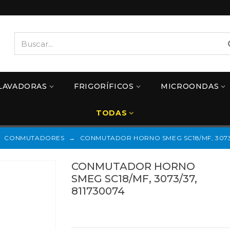
LAVADORAS
FRIGORÍFICOS
MICROONDAS
TODAS
CONMUTADORES
→
CONMUTADOR HORNO SMEG SC18/MF, 3073/
CONMUTADOR HORNO
SMEG SC18/MF, 3073/37,
811730074
Referencias:
811730074
40SM0020