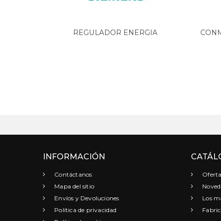
REGULADOR ENERGIA
CONM
VITROCERAMICA...
INFORMACIÓN
CATÁL
Contáctanos
Oferta
Mapa del sitio
Noved
Envíos y Devoluciones
Los má
Política de privacidad
Fabric