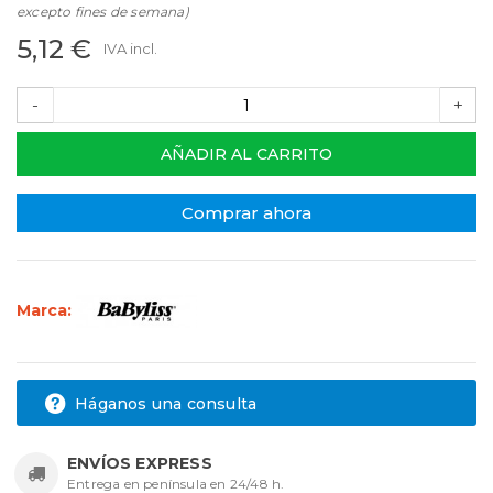
excepto fines de semana)
5,12 €
IVA incl.
-
+
AÑADIR AL CARRITO
Comprar ahora
Marca:
Háganos una consulta
ENVÍOS EXPRESS
Entrega en península en 24/48 h.