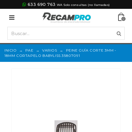
633 690 763
WA Solo consultas (no llamadas)
0
INICIO
→
PAE
→
VARIOS
→
PEINE GUÍA CORTE 3MM -
18MM CORTAPELO BABYLISS 35807091