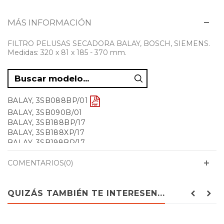
MÁS INFORMACIÓN
FILTRO PELUSAS SECADORA BALAY, BOSCH, SIEMENS.
Medidas: 320 x 81 x 185 - 370 mm.
BALAY, 3SB088BP/01
BALAY, 3SB090B/01
BALAY, 3SB188BP/17
BALAY, 3SB188XP/17
BALAY, 3SB198BP/17
BALAY, 3SB285B/03
COMENTARIOS(0)
BALAY, 3SB285B/04
BALAY, 3SB285B/06
BALAY, 3SB285B/07
QUIZÁS TAMBIÉN TE INTERESEN...
BALAY, 3SB285B/08
BALAY, 3SB286B/01