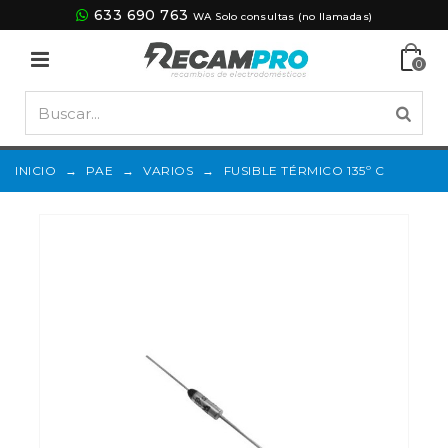
633 690 763
WA Solo consultas (no llamadas)
0
INICIO
→
PAE
→
VARIOS
→
FUSIBLE TÉRMICO 135º C