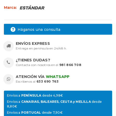
Marca:
Háganos una consulta
ENVÍOS EXPRESS
Entrega en península en 24/48 h.
¿TIENES DUDAS?
Contacta con nosotros en el
981 866 708
.
ATENCIÓN VÍA
WHATSAPP
Escríbenos al
633 690 763
.
Envíos a
PENÍNSULA
desde 4,98€
Envíos a
CANARIAS, BALEARES, CEUTA y MELILLA
desde
8,80€
Envíos a
PORTUGAL
desde 7,90€