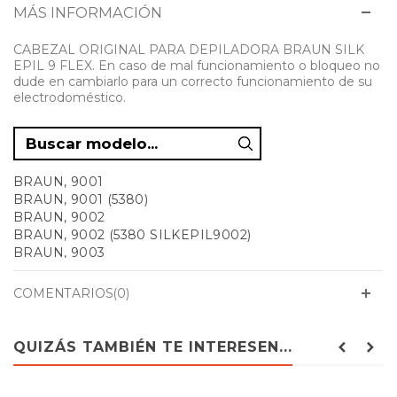
MÁS INFORMACIÓN
CABEZAL ORIGINAL PARA DEPILADORA BRAUN SILK
EPIL 9 FLEX. En caso de mal funcionamiento o bloqueo no
dude en cambiarlo para un correcto funcionamiento de su
electrodoméstico.
BRAUN, 9001
BRAUN, 9001 (5380)
BRAUN, 9002
BRAUN, 9002 (5380 SILKEPIL9002)
BRAUN, 9003
BRAUN, 9003 (5380)
BRAUN, 9005 (5380)
COMENTARIOS(0)
BRAUN, 9010
BRAUN, 9010 (5380)
BRAUN, 9011 (5380 SILKEPIL9FLEX)
QUIZÁS TAMBIÉN TE INTERESEN...
BRAUN, 9020
BRAUN, 9020 (5380 SILKEPIL9FLEX)
BRAUN, 9030