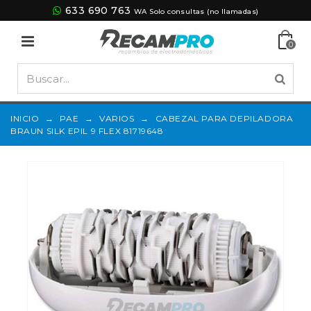
633 690 763
WA Solo consultas (no llamadas)
0
INICIO
→
PAE
→
VARIOS
→
CABEZAL PARA DEPILADORA
BRAUN SILK EPIL 9 FLEX 81719648