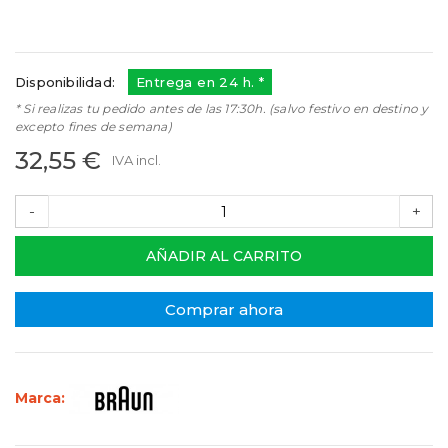
Referencias:
81719648
81719648
Disponibilidad:
Entrega en 24 h. *
* Si realizas tu pedido antes de las 17:30h. (salvo festivo en destino y
excepto fines de semana)
32,55 €
IVA incl.
-
+
AÑADIR AL CARRITO
Comprar ahora
Marca: