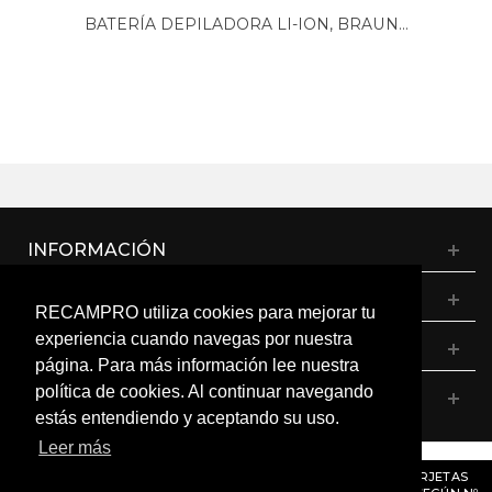
BATERÍA DEPILADORA LI-ION, BRAUN...
INFORMACIÓN
CATÁLOGO
RECAMPRO utiliza cookies para mejorar tu
experiencia cuando navegas por nuestra
MI CUENTA
página. Para más información lee nuestra
política de cookies. Al continuar navegando
CONTÁCTANOS
estás entendiendo y aceptando su uso.
Leer más
© RECAMPRO. Todos los derechos reservados.
AVISO
: RECORDAMOS QUE MÓDULOS, PROGRAMADORES Y TARJETAS