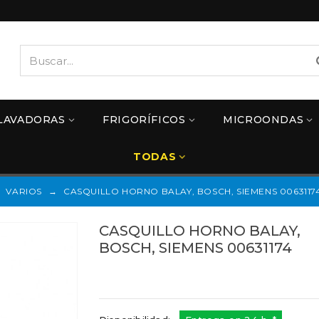
LAVADORAS
FRIGORÍFICOS
MICROONDAS
TODAS
VARIOS
→
CASQUILLO HORNO BALAY, BOSCH, SIEMENS 0063117
CASQUILLO HORNO BALAY,
BOSCH, SIEMENS 00631174
Referencias:
00631174
631174