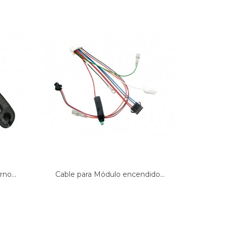
no...
Cable para Módulo encendido...
CAB