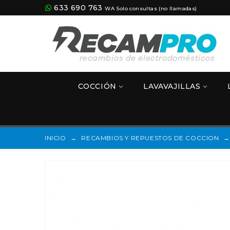
633 690 763
WA Solo consultas (no llamadas)
COCCIÓN
LAVAVAJILLAS
INICIO
→
RECAMBIOS Y REPUESTOS DE COCCION
→