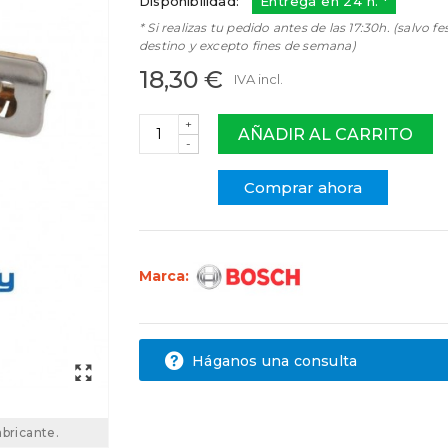
Disponibilidad:
Entrega en 24 h. *
* Si realizas tu pedido antes de las 17:30h. (salvo fe
destino y excepto fines de semana)
18,30 €
IVA incl.
+
AÑADIR AL CARRITO
-
Comprar ahora
Marca:
Háganos una consulta
abricante.