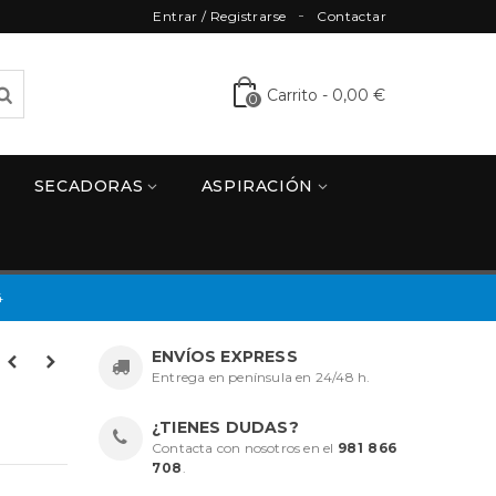
Entrar / Registrarse
Contactar
Carrito
-
0,00 €
0
SECADORAS
ASPIRACIÓN
4
ENVÍOS EXPRESS
Entrega en península en 24/48 h.
¿TIENES DUDAS?
Contacta con nosotros en el
981 866
708
.