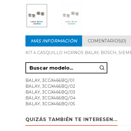
MÁS INFORMACIÓN
COMENTARIOS(0)
KIT 4 CASQUILLO HORNOS BALAY, BOSCH, SIEM
BALAY, 3CGX466BQ/01
BALAY, 3CGX466BQ/02
BALAY, 3CGX466BQ/03
BALAY, 3CGX466BQ/04
BALAY, 3CGX466BQ/05
BALAY, 3HB2031X0/01
BALAY, 3HB2031X0/02
QUIZÁS TAMBIÉN TE INTERESEN...
BALAY, 3HB2031X0/03
BALAY, 3HB2031X0/04