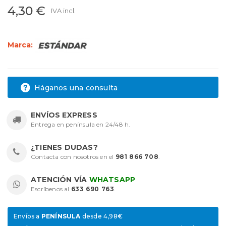
4,30 €
IVA incl.
Marca:
Háganos una consulta
ENVÍOS EXPRESS
Entrega en península en 24/48 h.
¿TIENES DUDAS?
Contacta con nosotros en el
981 866 708
.
ATENCIÓN VÍA
WHATSAPP
Escríbenos al
633 690 763
.
Envíos a
PENÍNSULA
desde 4,98€