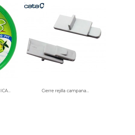
CA...
Cierre rejilla campana...
CONDE