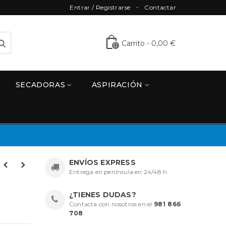
Entrar / Registrarse
Contactar
Carrito
-
0,00 €
0
SECADORAS
ASPIRACIÓN
ENVÍOS EXPRESS
Entrega en península en 24/48 h.
¿TIENES DUDAS?
Contacta con nosotros en el
981 866
708
.