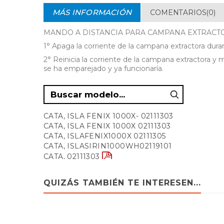
MÁS INFORMACIÓN
COMENTARIOS(0)
MANDO A DISTANCIA PARA CAMPANA EXTRACTO
1° Apaga la corriente de la campana extractora dur
2° Reinicia la corriente de la campana extractora y
se ha emparejado y ya funcionaría.
CATA, ISLA FENIX 1000X- 02111303
CATA, ISLA FENIX 1000X 02111303
CATA, ISLAFENIX1000X 02111305
CATA, ISLASIRIN1000WH02119101
CATA, 02111303
CATA, ISLA FENIX 1000 X 02111305
CATA, 02111305
QUIZÁS TAMBIÉN TE INTERESEN...
CATA, ISLA SIRIN 1000 WH 02119101
CATA, 02119101
CATA, ISLA SIRIN 1000 WH 02111001
CATA, 02111001