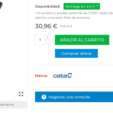
Disponibilidad:
Entrega en 24 h. *
* Si realizas tu pedido antes de las 17:30h. (salvo fe
destino y excepto fines de semana)
30,96 €
IVA incl.
+
AÑADIR AL CARRITO
-
Comprar ahora
Marca:
Háganos una consulta
abricante.