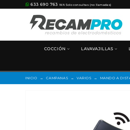
633 690 763
WA Solo consultas (no llamadas)
COCCIÓN
LAVAVAJILLAS
INICIO
→
CAMPANAS
→
VARIOS
→
MANDO A DIST