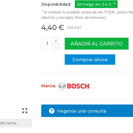
Disponibilidad:
Entrega en 24 h. *
* Si realizas tu pedido antes de las 17:30h. (salvo fe
destino y excepto fines de semana)
4,40 €
IVA incl.
+
AÑADIR AL CARRITO
-
Comprar ahora
Marca:
Háganos una consulta
abricante.