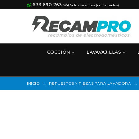
633 690 763
WA Solo consultas (no llamadas)
COCCIÓN
LAVAVAJILLAS
INICIO
→
REPUESTOS Y PIEZAS PARA LAVADORA
→