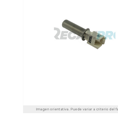
Imagen orientativa. Puede variar a criterio del f