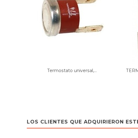
BALAY, 3SB987B/07
BALAY, 3SB987B1/22
BALAY, 3SB987BA/05
BALAY, 3SB987X/05
BALAY, 3SB988B/05
BALAY, 3SB988BA/01
BALAY, 3SB988BA/03
BALAY, 3SB988BA/04
BALAY, 3SB988BA/05
BALAY, 3SB988X/01
BALAY, 3SB988X/03
Termostato universal,...
TERM
BALAY, 3SB988X/04
BALAY, 3SB988X/07
BALAY, 3SB995B/01
BALAY, 3SB995B/02
BALAY, 3SB995B/03
BALAY, 3SB996B/04
BALAY, 3SB996B/05
BALAY, 3SB996B/08
LOS CLIENTES QUE ADQUIRIERON ES
BALAY, 3SB997B/02
BALAY, 3SB998B/01
BALAY, 3SB998B/02