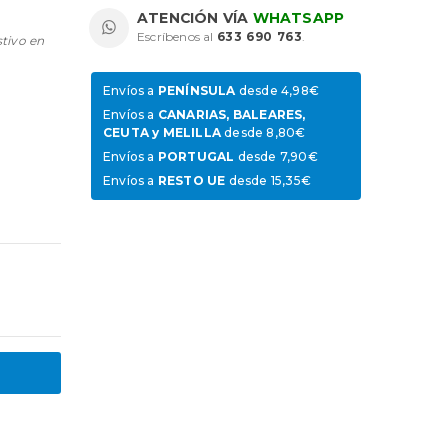
ATENCIÓN VÍA
WHATSAPP
Escríbenos al
633 690 763
.
stivo en
Envíos a
PENÍNSULA
desde 4,98€
Envíos a
CANARIAS, BALEARES,
CEUTA y MELILLA
desde 8,80€
Envíos a
PORTUGAL
desde 7,90€
Envíos a
RESTO UE
desde 15,35€