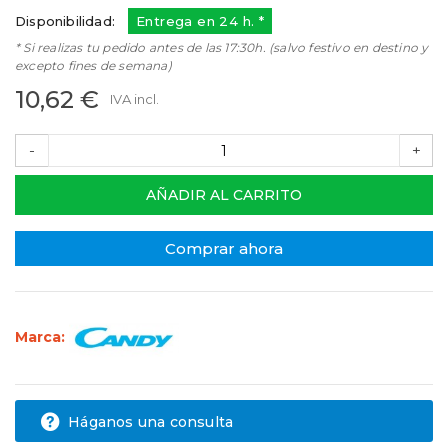
Disponibilidad:
Entrega en 24 h. *
* Si realizas tu pedido antes de las 17:30h. (salvo festivo en destino y
excepto fines de semana)
10,62 €
IVA incl.
-
+
AÑADIR AL CARRITO
Comprar ahora
Marca:
Háganos una consulta