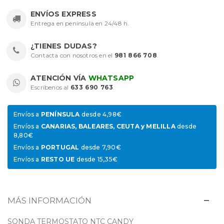
ENVÍOS EXPRESS
Entrega en península en 24/48 h.
¿TIENES DUDAS?
Contacta con nosotros en el
981 866 708
.
ATENCIÓN VÍA
WHATSAPP
Escríbenos al
633 690 763
.
Envíos a
PENÍNSULA
desde 4,98€
Envíos a
CANARIAS, BALEARES, CEUTA y MELILLA
desde
8,80€
Envíos a
PORTUGAL
desde 7,90€
Envíos a
RESTO UE
desde 15,35€
MÁS INFORMACIÓN
SONDA TERMOSTATO NTC CANDY