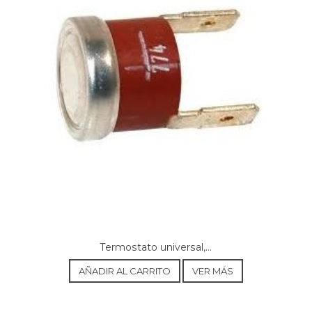
CANDY, LB CTS 11 AA 31000545
CANDY, CTS10AA 31000546
CANDY, GO 147 HTXT-01 31001514
CANDY, HOLIDAY 804 R 31001516
CANDY, HOLIDAY 1040 R 31001517
CANDY, HOLIDAY 1035 R 31001518
CANDY, HOLIDAY 1040 TXT 31001519
CANDY, CKD GO 610 UZB 31001522
CANDY, GO 510 TXT-07S 31001601
CANDY, GO 512 TXT-07S 31001602
CANDY, CBD100.65-04 31000684
CANDY, GO 108-37 31001661
CANDY, CBD85.65-04S 31000685
CANDY, GO 510 D-RU 31001672
CANDY, GO 512 D-RU 31001673
CANDY, CS085D-RU 31001674
CANDY, CS105D-RU 31001675
CANDY, CS085D-RU 31001674
Termostato universal,...
CANDY, CS105D-RU 31001675
CANDY, CS125D-RU 31001676
AÑADIR AL CARRITO
VER MÁS
CANDY, HOL1040D 31001677
CANDY, CBD1163-37S 31000670
HOOVER, HND315A 85S 32000128