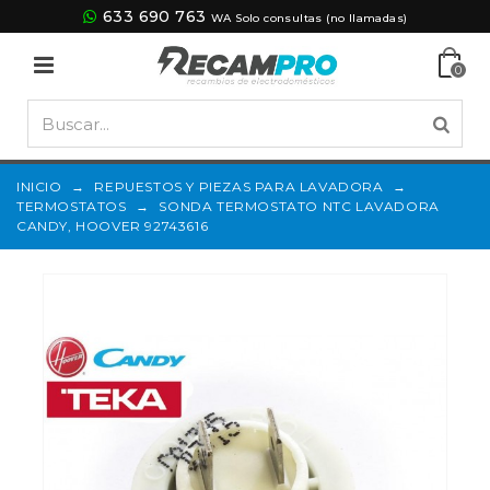
633 690 763
WA Solo consultas (no llamadas)
0
INICIO
→
REPUESTOS Y PIEZAS PARA LAVADORA
→
TERMOSTATOS
→
SONDA TERMOSTATO NTC LAVADORA
CANDY, HOOVER 92743616