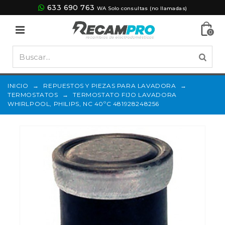
633 690 763
WA Solo consultas (no llamadas)
0
INICIO
→
REPUESTOS Y PIEZAS PARA LAVADORA
→
TERMOSTATOS
→
TERMOSTATO FIJO LAVADORA
WHIRLPOOL, PHILIPS, NC 40ºC 481928248256