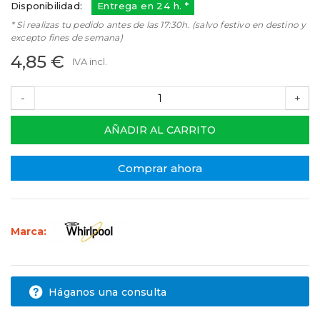
Disponibilidad:
Entrega en 24 h. *
* Si realizas tu pedido antes de las 17:30h. (salvo festivo en destino y
excepto fines de semana)
4,85 €
IVA incl.
-
+
AÑADIR AL CARRITO
Comprar ahora
Marca:
Háganos una consulta