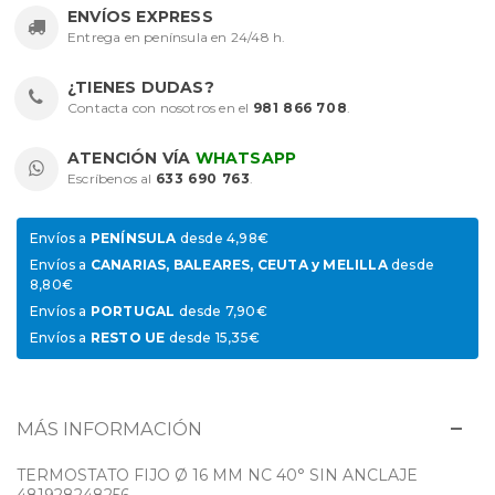
ENVÍOS EXPRESS
Entrega en península en 24/48 h.
¿TIENES DUDAS?
Contacta con nosotros en el
981 866 708
.
ATENCIÓN VÍA
WHATSAPP
Escríbenos al
633 690 763
.
Envíos a
PENÍNSULA
desde 4,98€
Envíos a
CANARIAS, BALEARES, CEUTA y MELILLA
desde
8,80€
Envíos a
PORTUGAL
desde 7,90€
Envíos a
RESTO UE
desde 15,35€
MÁS INFORMACIÓN
TERMOSTATO FIJO Ø 16 MM NC 40° SIN ANCLAJE