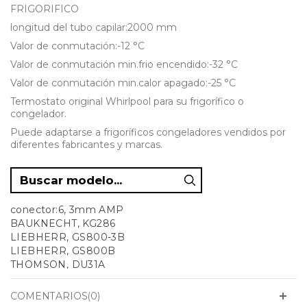
FRIGORIFICO
longitud del tubo capilar:2000 mm
Valor de conmutación:-12 °C
Valor de conmutación min.frio encendido:-32 °C
Valor de conmutación min.calor apagado:-25 °C
Termostato original Whirlpool para su frigorífico o
congelador.
Puede adaptarse a frigoríficos congeladores vendidos por
diferentes fabricantes y marcas.
conector:6, 3mm AMP
BAUKNECHT, KG286
LIEBHERR, GS800-3B
LIEBHERR, GS800B
THOMSON, DU31A
SIEMENS, HB55024SK/01
COMENTARIOS(0)