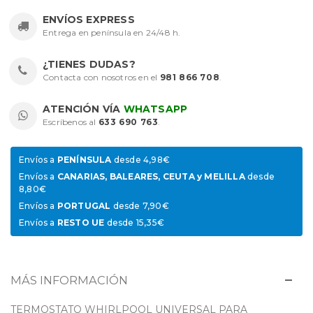
ENVÍOS EXPRESS
Entrega en península en 24/48 h.
¿TIENES DUDAS?
Contacta con nosotros en el
981 866 708
.
ATENCIÓN VÍA
WHATSAPP
Escríbenos al
633 690 763
.
Envíos a
PENÍNSULA
desde 4,98€
Envíos a
CANARIAS, BALEARES, CEUTA y MELILLA
desde
8,80€
Envíos a
PORTUGAL
desde 7,90€
Envíos a
RESTO UE
desde 15,35€
MÁS INFORMACIÓN
TERMOSTATO WHIRLPOOL UNIVERSAL PARA