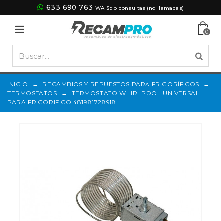
633 690 763
WA Solo consultas (no llamadas)
0
INICIO
→
RECAMBIOS Y REPUESTOS PARA FRIGORÍFICOS
→
TERMOSTATOS
→
TERMOSTATO WHIRLPOOL UNIVERSAL
PARA FRIGORIFICO 481981728918