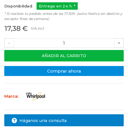
Disponibilidad:
Entrega en 24 h. *
* Si realizas tu pedido antes de las 17:30h. (salvo festivo en destino y
excepto fines de semana)
17,38 €
IVA incl.
-
+
AÑADIR AL CARRITO
Comprar ahora
Marca:
Háganos una consulta